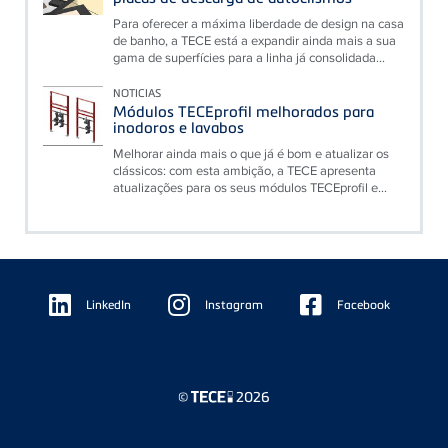
Para oferecer a máxima liberdade de design na casa
de banho, a TECE está a expandir ainda mais a sua
gama de superfícies para a linha já consolidada...
NOTICIAS
Módulos TECEprofil melhorados para
inodoros e lavabos
Melhorar ainda mais o que já é bom e atualizar os
clássicos: com esta ambição, a TECE apresenta
atualizações para os seus módulos TECEprofil e...
Floating
Sidebar
LinkedIn
Instagram
Facebook
©
2026