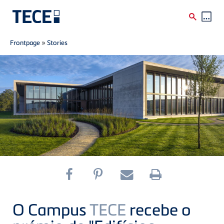
Breadcrumb
Skip to main content
Frontpage
»
Stories
O Campus
TECE
recebe o