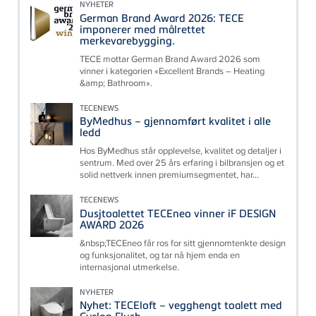
NYHETER
German Brand Award 2026: TECE
imponerer med målrettet
merkevarebygging.
TECE mottar German Brand Award 2026 som
vinner i kategorien «Excellent Brands – Heating
&amp; Bathroom».
TECENEWS
ByMedhus – gjennomført kvalitet i alle
ledd
Hos ByMedhus står opplevelse, kvalitet og detaljer i
sentrum. Med over 25 års erfaring i bilbransjen og et
solid nettverk innen premiumsegmentet, har...
TECENEWS
Dusjtoalettet TECEneo vinner iF DESIGN
AWARD 2026
&nbsp;TECEneo får ros for sitt gjennomtenkte design
og funksjonalitet, og tar nå hjem enda en
internasjonal utmerkelse.
NYHETER
Nyhet: TECEloft – vegghengt toalett med