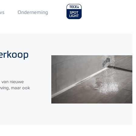
Main
ws
Onderneming
Menu
2
verkoop
g van nieuwe
eving, maar ook