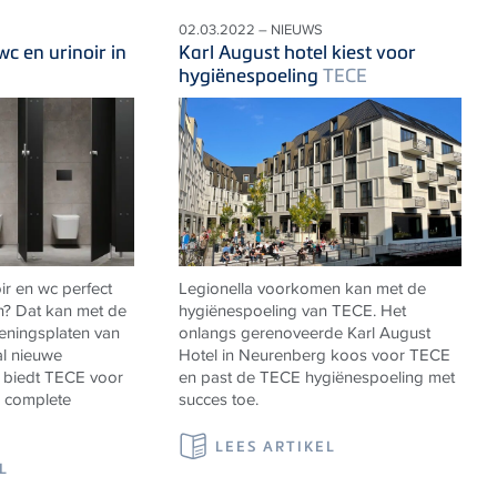
02.03.2022 – NIEUWS
c en urinoir in
Karl August hotel kiest voor
hygiënespoeling
TECE
ir en wc perfect
Legionella voorkomen kan met de
n? Dat kan met de
hygiënespoeling van TECE. Het
ieningsplaten van
onlangs gerenoveerde Karl August
al nieuwe
Hotel in Neurenberg koos voor TECE
 biedt
TECE
voor
en past de TECE hygiënespoeling met
n complete
succes toe.
LEES ARTIKEL
L