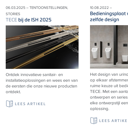
06.03.2025 – TENTOONSTELLINGEN,
10.08.2022 –
Bedieningsplaat w
STORIES
zelfde design
TECE
bij de ISH 2025
Het design van urino
Ontdek innovatieve sanitair- en
op elkaar afstemme
installatieoplossingen en wees een van
ruime keuze uit bed
de eersten die onze nieuwe producten
TECE
. Met een aant
ontdekt.
ontwerpen en series
elke ontwerpstijl ee
LEES ARTIKEL
oplossing.
LEES ARTIKE