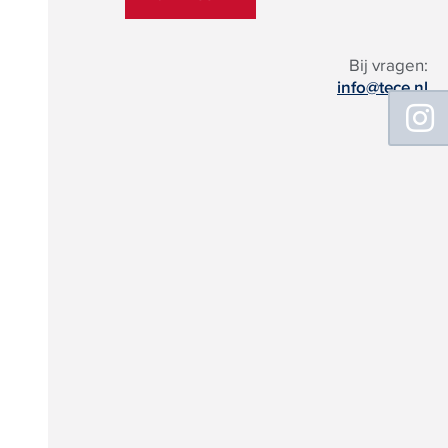
Bij vragen:
info@tece.nl
Floating
Sidebar