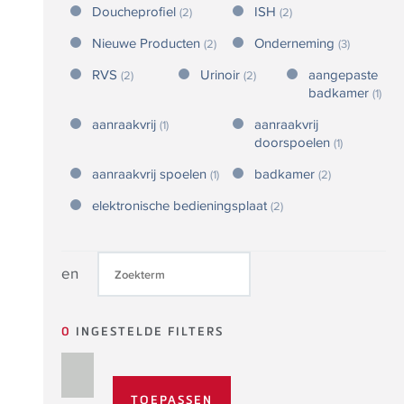
Doucheprofiel
ISH
(2)
(2)
Nieuwe Producten
Onderneming
(2)
(3)
RVS
Urinoir
aangepaste
(2)
(2)
badkamer
(1)
aanraakvrij
aanraakvrij
(1)
doorspoelen
(1)
aanraakvrij spoelen
badkamer
(1)
(2)
elektronische bedieningsplaat
(2)
en
0
INGESTELDE FILTERS