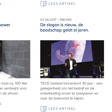
L
LEES ARTIKEL
02.06.2017 – NIEUWS
shower
De slogan is nieuw, de
boodschap geldt al jaren.
ost ca. 100 liter
TECE bestaat binnenkort 30 jaar - een
er verdwijnt voor
gelegenheid om het bedrijf en de
n de afvoer.
ontwikkeling ervan te analyseren en
naar de toekomst te kijken.
L
LEES ARTIKEL