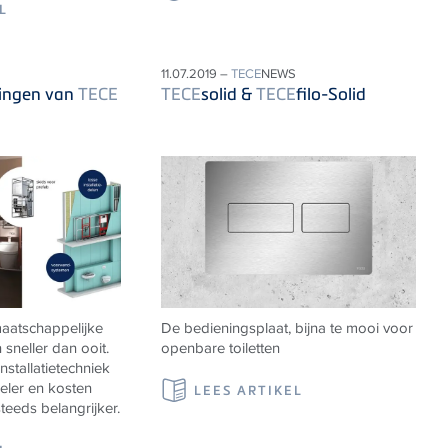
L
11.07.2019 –
TECE
NEWS
singen van
TECE
TECE
solid &
TECE
filo-Solid
aatschappelijke
De bedieningsplaat, bijna te mooi voor
sneller dan ooit.
openbare toiletten
stallatietechniek
beler en kosten
LEES ARTIKEL
eeds belangrijker.