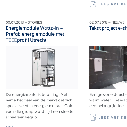
LEES ARTIKE
09.07.2018 – STORIES
02.07.2018 – NIEUWS
Energiemodule Wattz-In –
Tekst project e-
Prefab energiemodule met
TECE
profil Utrecht
De energiemarkt is booming. Met
Een gewone douche k
name het deel van de markt dat zich
warm water. Het wat
specialiseert in energieneutraal. Ook
een belangrijk deel i
voor die groep wordt tijd een steeds
schaarser begrip.
LEES ARTIKE