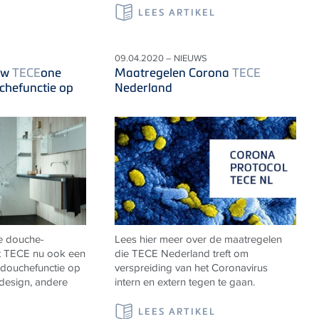
LEES ARTIKEL
09.04.2020 – NIEUWS
uw
TECE
one
Maatregelen Corona
TECE
uchefunctie op
Nederland
e douche-
Lees hier meer over de maatregelen
t TECE nu ook een
die TECE Nederland treft om
 douchefunctie op
verspreiding van het Coronavirus
 design, andere
intern en extern tegen te gaan.
LEES ARTIKEL