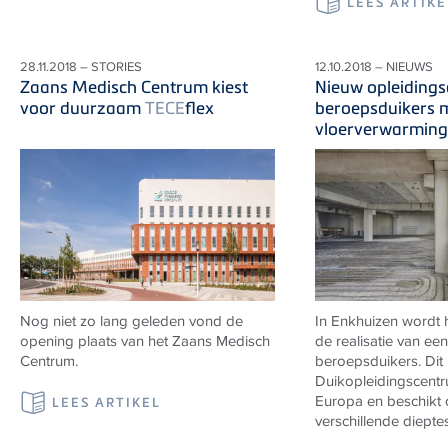
LEES ARTIKE
28.11.2018 – STORIES
12.10.2018 – NIEUWS
Zaans Medisch Centrum kiest
Nieuw opleiding
voor duurzaam
TECE
flex
beroepsduikers 
vloerverwarming
Nog niet zo lang geleden vond de
In Enkhuizen wordt 
opening plaats van het Zaans Medisch
de realisatie van ee
Centrum.
beroepsduikers. Dit
Duikopleidingscentr
Europa en beschikt 
LEES ARTIKEL
verschillende dieptes