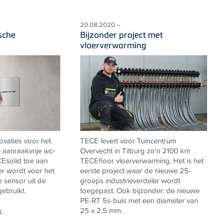
20.08.2020 –
sche
Bijzonder project met
vloerverwarming
ovaties voor het
TECE levert voor Tuincentrum
 aanraakvrije wc-
Overvecht in Tilburg zo'n 2100 km
CE
solid toe aan
TECEfloor vloerverwarming. Het is het
er wordt voor het
eerste project waar de nieuwe 25-
e sensor uit de
groeps industrieverdeler wordt
ebruikt.
toegepast. Ook bijzonder: de nieuwe
PE-RT 5s-buis met een diameter van
25 x 2,5 mm.
L