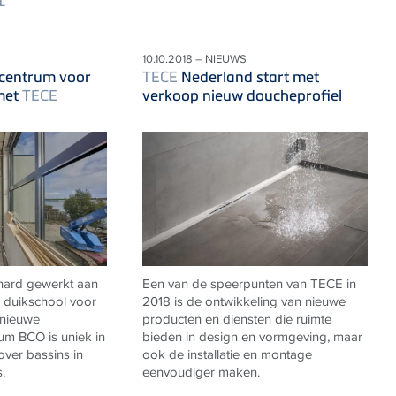
L
10.10.2018 – NIEUWS
scentrum voor
TECE
Nederland start met
met
TECE
verkoop nieuw doucheprofiel
hard gewerkt aan
Een van de speerpunten van TECE in
n duikschool voor
2018 is de ontwikkeling van nieuwe
 nieuwe
producten en diensten die ruimte
um BCO is uniek in
bieden in design en vormgeving, maar
over bassins in
ook de installatie en montage
.
eenvoudiger maken.