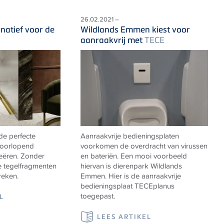
26.02.2021 –
natief voor de
Wildlands Emmen kiest voor
aanraakvrij met
TECE
de perfecte
Aanraakvrije bedieningsplaten
doorlopend
voorkomen de overdracht van virussen
reëren. Zonder
en bateriën. Een mooi voorbeeld
e tegelfragmenten
hiervan is dierenpark Wildlands
reken.
Emmen. Hier is de aanraakvrije
bedieningsplaat
TECE
planus
toegepast.
L
LEES ARTIKEL