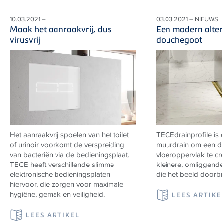
10.03.2021 –
03.03.2021 – NIEUWS
Maak het aanraakvrij, dus
Een modern alter
virusvrij
douchegoot
Het aanraakvrij spoelen van het toilet
TECEdrainprofile is 
of urinoir voorkomt de verspreiding
muurdrain om een 
van bacteriën via de bedieningsplaat.
vloeroppervlak te c
TECE
heeft verschillende slimme
kleinere, omliggend
elektronische bedieningsplaten
die het beeld doorb
hiervoor, die zorgen voor maximale
hygiëne, gemak en veiligheid.
LEES ARTIKE
LEES ARTIKEL