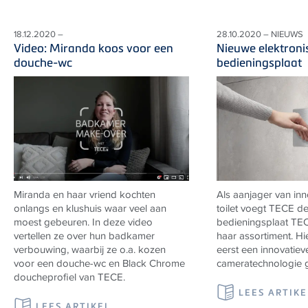
18.12.2020 –
28.10.2020 – NIEUWS
Video: Miranda koos voor een
Nieuwe elektroni
douche-wc
bedieningsplaat
Miranda en haar vriend kochten
Als aanjager van inn
onlangs en klushuis waar veel aan
toilet voegt
TECE
de
moest gebeuren. In deze video
bedieningsplaat
TE
vertellen ze over hun badkamer
haar assortiment. Hi
verbouwing, waarbij ze o.a. kozen
eerst een innovatiev
voor een douche-wc en Black Chrome
cameratechnologie g
doucheprofiel van TECE.
LEES ARTIKE
LEES ARTIKEL