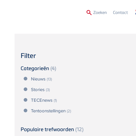
Secon
Zoeken
Contact
Menu
Filter
Categorieën
(4)
Nieuws
(13)
Stories
(3)
TECEnews
(1)
Tentoonstellingen
(2)
Populaire trefwoorden
(12)