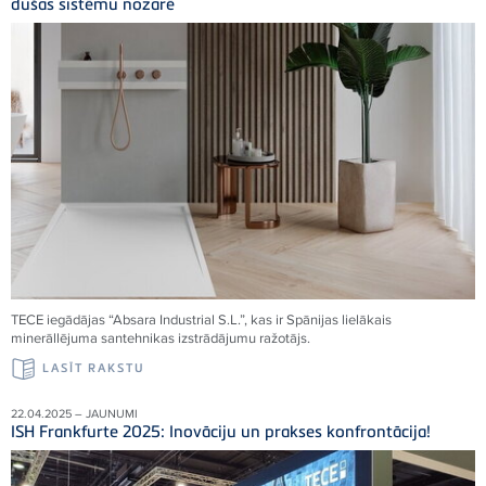
dušas sistēmu nozarē
TECE iegādājas “Absara Industrial S.L.”, kas ir Spānijas lielākais
minerāllējuma santehnikas izstrādājumu ražotājs.
LASĪT RAKSTU
22.04.2025 – JAUNUMI
ISH Frankfurte 2025: Inovāciju un prakses konfrontācija!