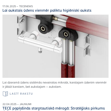
17.06.2025 – TECENEWS
Lai aukstais ūdens vienmēr paliktu higiēniski auksts
Lai dzeramā ūdens sistēmās nevairotos mikrobi, karstajam ūdenim vienmēr
ir jābūt karstam, bet aukstajam – aukstam.
LASĪT RAKSTU
22.04.2025 – JAUNUMI
TECE paplašinās starptautiskā mērogā: Stratēģisks pirkums