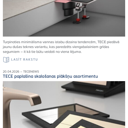
Turpinoties minimālisma vannas istabu dizaina tendencēm, TECE piedāvā
jaunu dušas teknes variantu, kas paredzēts viengabalainiem grīdas
segumiem – it kā tie būtu veidoti no viena
lējuma.
LASĪT RAKSTU
20.04.2026 – TECENEWS
TECE paplašina skalošanas plākšņu asortimentu