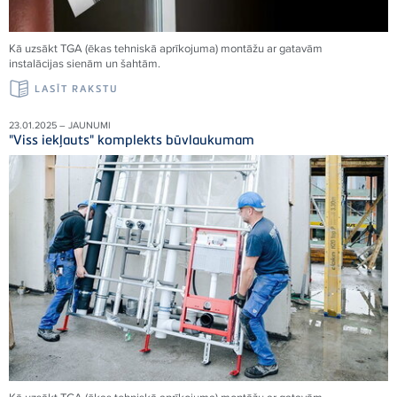
Kā uzsākt TGA (ēkas tehniskā aprīkojuma) montāžu ar gatavām
instalācijas sienām un šahtām.
LASĪT RAKSTU
23.01.2025 – JAUNUMI
"Viss iekļauts" komplekts būvlaukumam