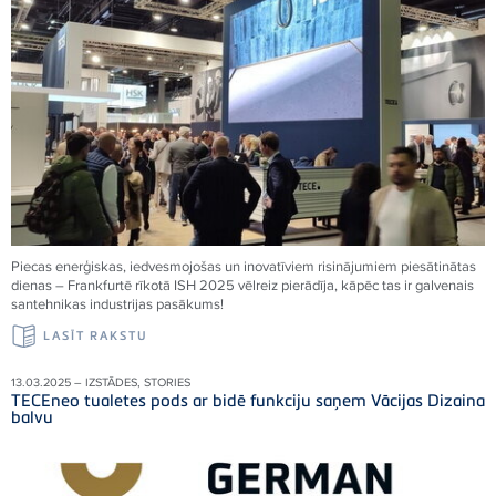
Piecas enerģiskas, iedvesmojošas un inovatīviem risinājumiem piesātinātas
dienas – Frankfurtē rīkotā ISH 2025 vēlreiz pierādīja, kāpēc tas ir galvenais
santehnikas industrijas pasākums!
LASĪT RAKSTU
13.03.2025 – IZSTĀDES, STORIES
TECEneo tualetes pods ar bidē funkciju saņem Vācijas Dizaina
balvu