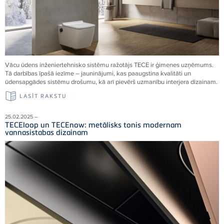
Vācu ūdens inženiertehnisko sistēmu ražotājs TECE ir ģimenes uzņēmums.
Tā darbības īpašā iezīme – jauninājumi, kas paaugstina kvalitāti un
ūdensapgādes sistēmu drošumu, kā arī pievērš uzmanību interjera dizainam.
LASĪT RAKSTU
25.02.2025 –
TECEloop un TECEnow: metālisks tonis modernam
vannasistabas dizainam