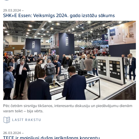
29.03.2024 –
SHK+E Essen: Veiksmīgs 2024. gada izstāžu sākums
Pēc četrām sirsnīgu tikšanos, interesantu diskusiju un piedāvājumu dienām
varam teikt – bija vērts.
LASĪT RAKSTU
26.03.2024 –
TECE ir mainījusi dušas ierīkošanas konceptu