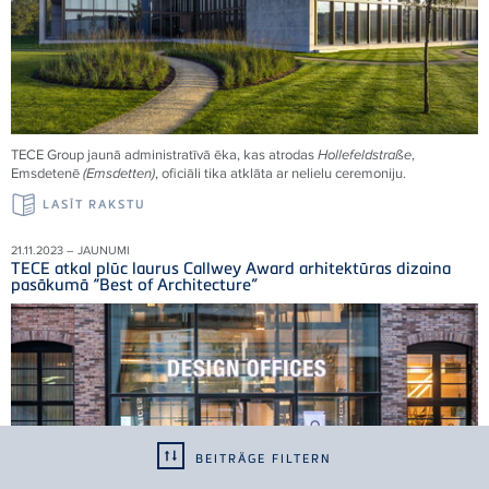
TECE Group jaunā administratīvā ēka, kas atrodas
Hollefeldstraße
,
Emsdetenē
(Emsdetten)
, oficiāli tika atklāta ar nelielu ceremoniju.
LASĪT RAKSTU
21.11.2023 – JAUNUMI
TECE atkal plūc laurus Callwey Award arhitektūras dizaina
pasākumā “Best of Architecture”
BEITRÄGE FILTERN