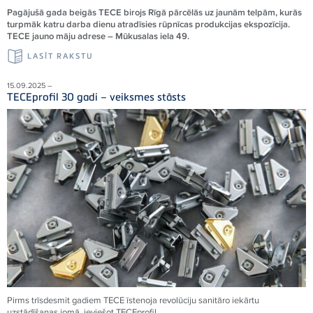
Pagājušā gada beigās TECE birojs Rīgā pārcēlās uz jaunām telpām, kurās
turpmāk katru darba dienu atradīsies rūpnīcas produkcijas ekspozīcija.
TECE jauno māju adrese – Mūkusalas iela 49.
LASĪT RAKSTU
15.09.2025 –
TECEprofil 30 gadi – veiksmes stāsts
Pirms trīsdesmit gadiem
TECE
īstenoja revolūciju sanitāro iekārtu
uzstādīšanas jomā, ieviešot
TECE
profil.