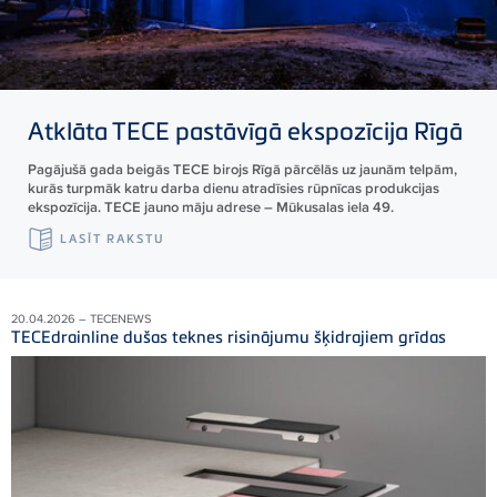
Atklāta
TECE
pastāvīgā ekspozīcija Rīgā
Pagājušā gada beigās TECE birojs Rīgā pārcēlās uz jaunām telpām,
kurās turpmāk katru darba dienu atradīsies rūpnīcas produkcijas
ekspozīcija. TECE jauno māju adrese – Mūkusalas iela 49.
LASĪT RAKSTU
20.04.2026 – TECENEWS
TECEdrainline dušas teknes risinājumu šķidrajiem grīdas