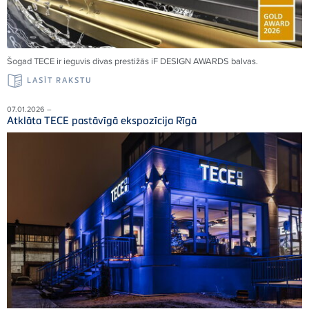
Šogad TECE ir ieguvis divas prestižās iF DESIGN AWARDS balvas.
LASĪT RAKSTU
07.01.2026 –
Atklāta TECE pastāvīgā ekspozīcija Rīgā