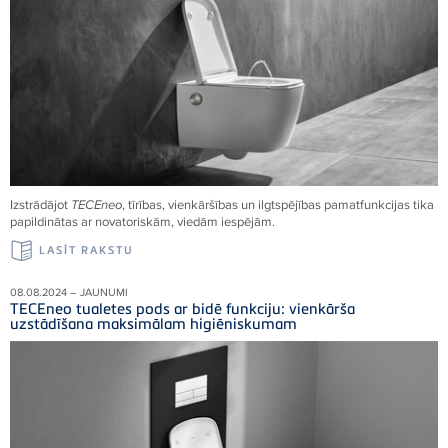
Izstrādājot
TECEneo
, tīrības, vienkāršības un ilgtspējības pamatfunkcijas tika
papildinātas ar novatoriskām, viedām iespējām.
LASĪT RAKSTU
08.08.2024 – JAUNUMI
TECEneo tualetes pods ar bidē funkciju: vienkārša
uzstādīšana maksimālam higiēniskumam