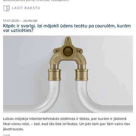
LASĪT RAKSTU
17.07.2025 – JAUNUMI
Kāpēc ir svarīgi, lai mājoklī ūdens tecētu pa caurulēm, kurām
var uzticēties?
Labas mājokļa inženiertehniskās sistēmas ir tādas, par kurām ir jādomā
tikai vienu reizi, – tad, kad tās tiek ierīkotas. Un pēc tam par tām vairs nav
jāuztraucas.