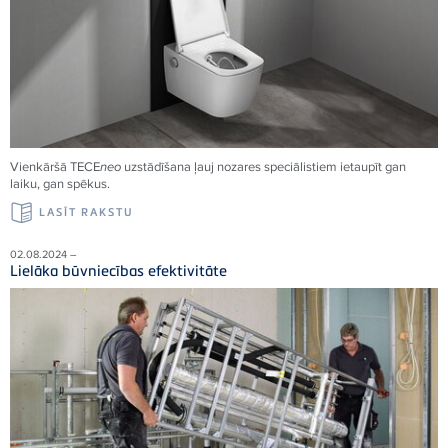
Vienkāršā
TECE
neo
uzstādīšana ļauj nozares speciālistiem ietaupīt gan
laiku, gan spēkus.
LASĪT RAKSTU
02.08.2024 –
Lielāka būvniecības efektivitāte