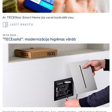
Ar
TECEfloor Smart Home
jūs varat kontrolēt visu.
LASĪT RAKSTU
18.04.2024 –
“TECEsolid”: modernizācija higiēnas vārdā
Vienkāršs modernizēts risinājums, kas uzlabo higiēnu, iztiekot bez dārgiem