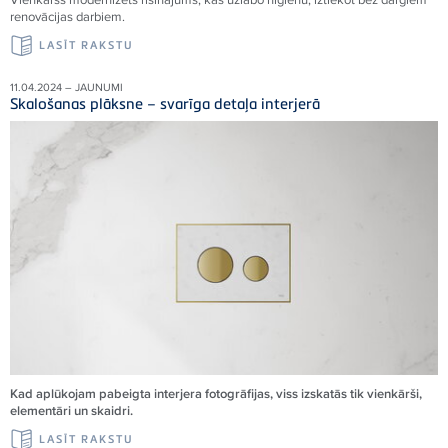
renovācijas darbiem.
LASĪT RAKSTU
11.04.2024 – JAUNUMI
Skalošanas plāksne – svarīga detaļa interjerā
Kad aplūkojam pabeigta interjera fotogrāfijas, viss izskatās tik vienkārši,
elementāri un skaidri.
LASĪT RAKSTU