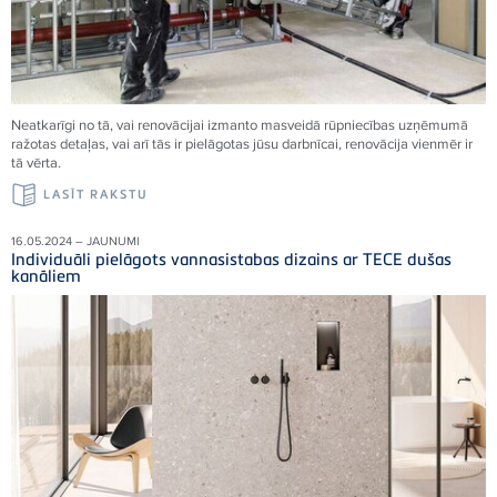
Neatkarīgi no tā, vai renovācijai izmanto masveidā rūpniecības uzņēmumā
ražotas detaļas, vai arī tās ir pielāgotas jūsu darbnīcai, renovācija vienmēr ir
tā vērta.
LASĪT RAKSTU
16.05.2024 – JAUNUMI
Individuāli pielāgots vannasistabas dizains ar TECE dušas
kanāliem