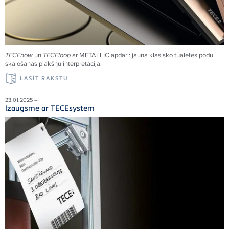
TECEnow
un
TECEloop
ar METALLIC apdari: jauna klasisko tualetes podu
skalošanas plākšņu interpretācija.
LASĪT RAKSTU
23.01.2025 –
Izaugsme ar TECEsystem