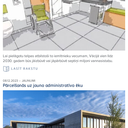
Lai pielāgotu telpas atbilstoši to iemītnieku vecumam, Vācijā vien līdz
2030. gadam būs jāizbūvē vai jāpārbūvē septiņi miljoni vannasistabu.
LASĪT RAKSTU
08.12.2023 – JAUNUMI
Pārcelšanās uz jauno administratīvo ēku