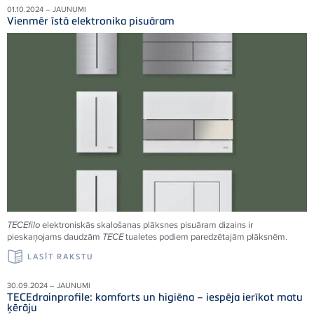
01.10.2024 – JAUNUMI
Vienmēr īstā elektronika pisuāram
TECEfilo
elektroniskās skalošanas plāksnes pisuāram dizains ir
pieskaņojams daudzām
TECE
tualetes podiem paredzētajām plāksnēm.
LASĪT RAKSTU
30.09.2024 – JAUNUMI
TECEdrainprofile: komforts un higiēna – iespēja ierīkot matu
ķērāju