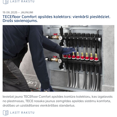
LASĪT RAKSTU
19.06.2025 – JAUNUMI
TECEfloor Comfort apsildes kolektors: vienkārši pieslēdziet.
Drošs savienojums.
Ieviešot jauno TECEfloor Comfort apsildes kontūra kolektoru, kas izgatavots
no plastmasas, TECE nosaka jaunus zemgrīdas apsildes sistēmu komforta,
drošības un uzstādīšanas vienkāršības standartus.
LASĪT RAKSTU