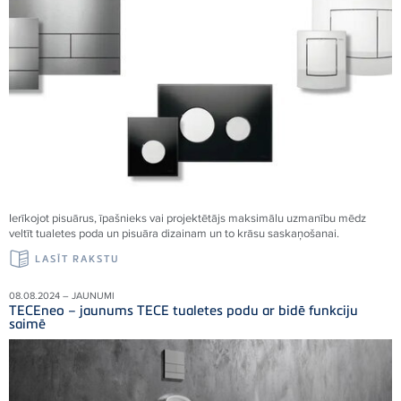
Ierīkojot pisuārus, īpašnieks vai projektētājs maksimālu uzmanību mēdz
veltīt tualetes poda un pisuāra dizainam un to krāsu saskaņošanai.
LASĪT RAKSTU
08.08.2024 – JAUNUMI
TECEneo – jaunums TECE tualetes podu ar bidē funkciju
saimē