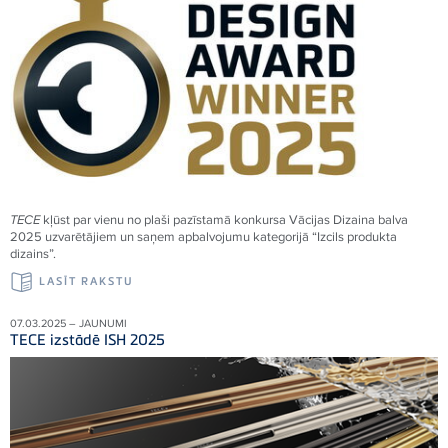
TECE
kļūst par vienu no plaši pazīstamā konkursa Vācijas Dizaina balva
2025 uzvarētājiem un saņem apbalvojumu kategorijā “Izcils produkta
dizains”.
LASĪT RAKSTU
07.03.2025 – JAUNUMI
TECE izstādē ISH 2025