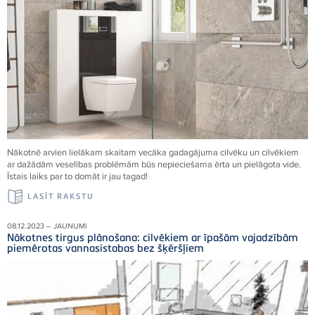
Nākotnē arvien lielākam skaitam vecāka gadagājuma cilvēku un cilvēkiem
ar dažādām veselības problēmām būs nepieciešama ērta un pielāgota vide.
Īstais laiks par to domāt ir jau tagad!
LASĪT RAKSTU
08.12.2023 – JAUNUMI
Nākotnes tirgus plānošana: cilvēkiem ar īpašām vajadzībām
piemērotas vannasistabas bez šķēršļiem