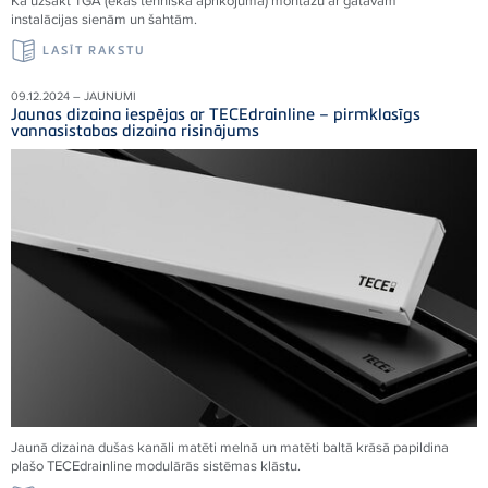
Kā uzsākt TGA (ēkas tehniskā aprīkojuma) montāžu ar gatavām
instalācijas sienām un šahtām.
LASĪT RAKSTU
09.12.2024 – JAUNUMI
Jaunas dizaina iespējas ar TECEdrainline – pirmklasīgs
vannasistabas dizaina risinājums
Jaunā dizaina dušas kanāli matēti melnā un matēti baltā krāsā papildina
plašo TECEdrainline modulārās sistēmas klāstu.