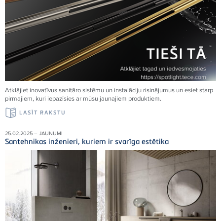
Atklājiet inovatīvus sanitāro sistēmu un instalāciju risinājumus un esiet starp
pirmajiem, kuri iepazīsies ar mūsu jaunajiem produktiem.
LASĪT RAKSTU
25.02.2025 – JAUNUMI
Santehnikas inženieri, kuriem ir svarīga estētika