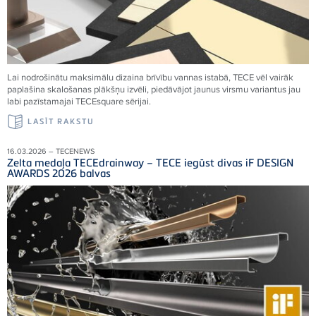
Lai nodrošinātu maksimālu dizaina brīvību vannas istabā, TECE vēl vairāk
paplašina skalošanas plākšņu izvēli, piedāvājot jaunus virsmu variantus jau
labi pazīstamajai TECEsquare sērijai.
LASĪT RAKSTU
16.03.2026 – TECENEWS
Zelta medaļa TECEdrainway – TECE iegūst divas iF DESIGN
AWARDS 2026 balvas