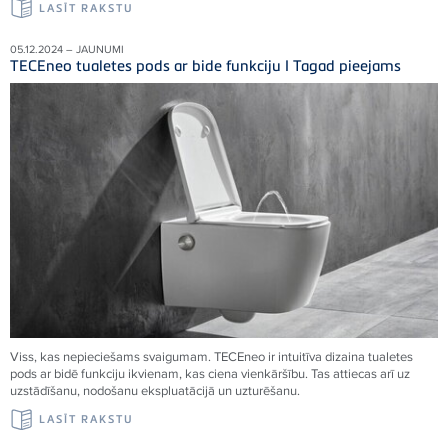
LASĪT RAKSTU
05.12.2024 – JAUNUMI
TECEneo tualetes pods ar bide funkciju I Tagad pieejams
Viss, kas nepieciešams svaigumam. TECEneo ir intuitīva dizaina tualetes
pods ar bidē funkciju ikvienam, kas ciena vienkāršību. Tas attiecas arī uz
uzstādīšanu, nodošanu ekspluatācijā un uzturēšanu.
LASĪT RAKSTU