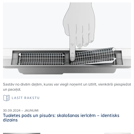
Sastāv no divām daļām, kuras var viegli noņemt un iztīrīt, vienkārši piespiežot
un paceļot.
LASĪT RAKSTU
30.09.2024 – JAUNUMI
Tualetes pods un pisuārs: skalošanas ierīcēm – identisks
dizains