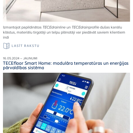
Izmantojot papildinātos
TECEdrainline
un
TECEdrainprofile
dušas kanālu
klāstus, materiālu tirgotāji un telpu plānotāji var piedāvāt saviem klientiem
indi
LASĪT RAKSTU
16.05.2024 – JAUNUMI
TECEfloor Smart Home: modulāra temperatūras un enerģijas
pārvaldības sistēma