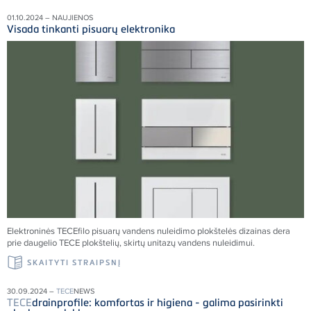
01.10.2024 – NAUJIENOS
Visada tinkanti pisuarų elektronika
Elektroninės TECEfilo pisuarų vandens nuleidimo plokštelės dizainas dera
prie daugelio TECE plokštelių, skirtų unitazų vandens nuleidimui.
SKAITYTI STRAIPSNĮ
30.09.2024 –
TECE
NEWS
TECE
drainprofile: komfortas ir higiena - galima pasirinkti