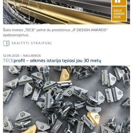
Šiais metais „
TECE
“ pelnė du prestižinius „iF DESIGN AWARDS“
apdovanojimus.
SKAITYTI STRAIPSNĮ
12.09.2025 – NAUJIENOS
TECE
profil – sėkmės istorija tęsiasi jau 30 metų