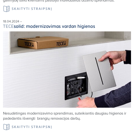
galimybę savo klientams pasiūlyti individualius dizaino sprendimus.
SKAITYTI STRAIPSNĮ
18.04.2024 –
TECE
solid: modernizavimas vardan higienos
Nesudėtingas modernizavimo sprendimas, suteikiantis daugiau higienos ir
padedantis išvengti brangių renovacijos darbų.
SKAITYTI STRAIPSNĮ