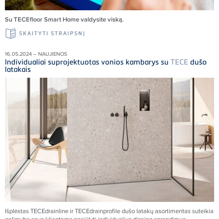
Su TECEfloor Smart Home valdysite viską.
SKAITYTI STRAIPSNĮ
16.05.2024 – NAUJIENOS
Individualiai suprojektuotas vonios kambarys su
TECE
dušo
latakais
Išplėstas
TECE
drainline ir
TECE
drainprofile dušo latakų asortimentas suteikia