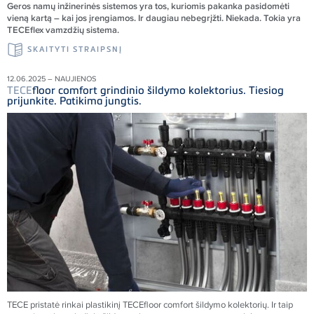
Geros nam
ų inžinerinės sistemos yra tos, kuriomis pakanka pasidomėti
vieną kartą – kai jos įrengiamos. Ir daugiau nebegrįžti. Niekada. Tokia yra
TECEflex vamzdžių sistema.
SKAITYTI STRAIPSNĮ
12.06.2025 – NAUJIENOS
TECE
floor comfort grindinio šildymo kolektorius. Tiesiog
prijunkite. Patikima jungtis.
TECE
pristatė rinkai plastikinį
TECE
floor comfort šildymo kolektorių. Ir taip