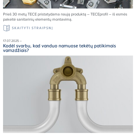
Prieš 30 metų
TECE
pristatydama naują produktą –
TECE
profil – iš esmės
pakeitė sanitarinių elementų montavimą.
SKAITYTI STRAIPSNĮ
17.07.2025 –
Kodėl svarbu, kad vanduo namuose tekėtų patikimais
vamzdžiais?