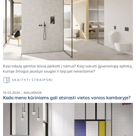
Kaip tobulą gamtos laisvę perkelti į namus
?
Kaip sukurti gyvenamąją aplinką,
kurioje žmogus jaustųsi saugiai ir taip pat nevaržomai?
SKAITYTI STRAIPSNĮ
19.03.2024 – NAUJIENOS
Kada meno kūriniams gali atsirasti vietos vonios kambaryje?