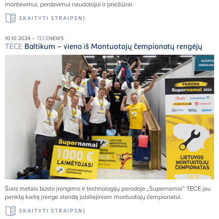
montavimui, perdavimui naudotojui ir priežiūrai.
SKAITYTI STRAIPSNĮ
10.10.2024 –
TECE
NEWS
TECE
Baltikum – viena iš Montuotojų čempionatų rengėjų
Šiais metais būsto įrengimo ir technologijų parodoje „Supernamai“
TECE
jau
penktą kartą įrengė stendą jubiliejiniam montuotojų čempionatui.
SKAITYTI STRAIPSNĮ