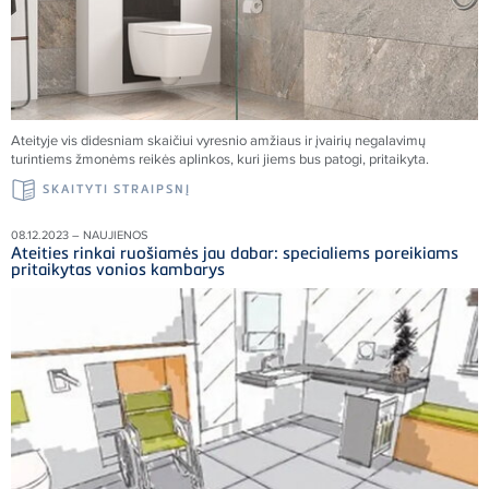
Ateityje vis didesniam skaičiui vyresnio amžiaus ir įvairių negalavimų
turintiems žmonėms reikės aplinkos, kuri jiems bus patogi, pritaikyta.
SKAITYTI STRAIPSNĮ
08.12.2023 – NAUJIENOS
Ateities rinkai ruošiamės jau dabar: specialiems poreikiams
pritaikytas vonios kambarys