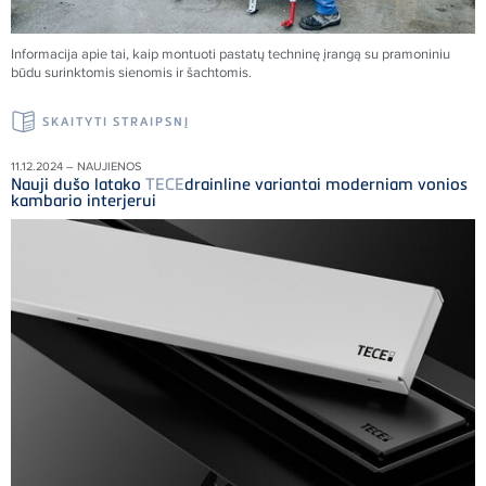
Informacija apie tai, kaip montuoti pastatų techninę įrangą su pramoniniu
būdu surinktomis sienomis ir šachtomis.
SKAITYTI STRAIPSNĮ
11.12.2024 – NAUJIENOS
Nauji dušo latako
TECE
drainline variantai moderniam vonios
kambario interjerui