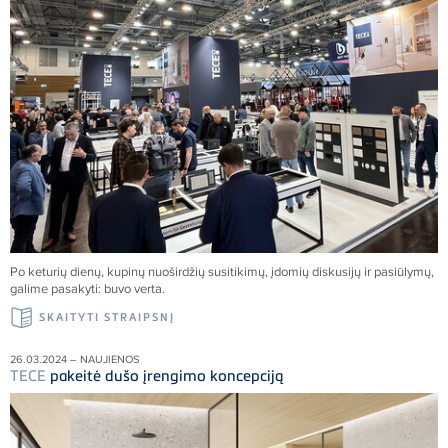
Po keturių dienų, kupinų nuoširdžių susitikimų, įdomių diskusijų ir pasiūlymų,
galime pasakyti: buvo verta.
SKAITYTI STRAIPSNĮ
26.03.2024 – NAUJIENOS
TECE
pakeitė dušo įrengimo koncepciją