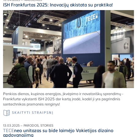
ISH Frankfurtas 2025: Inovacijų akistata su praktika!
Penkios dienos, kupinos energijos, įkvėpimo ir novatoriškų sprendimų -
Frankfurte vykstanti ISH 2025 dar kartą įrodė, kodėl ji yra pagrindinis
santechnikos pramonės renginys!
SKAITYTI STRAIPSNĮ
13.03.2025 – PARODOS, STORIES
TECE
neo unitazas su bide laimėjo Vokietijos dizaino
apdovanojimą