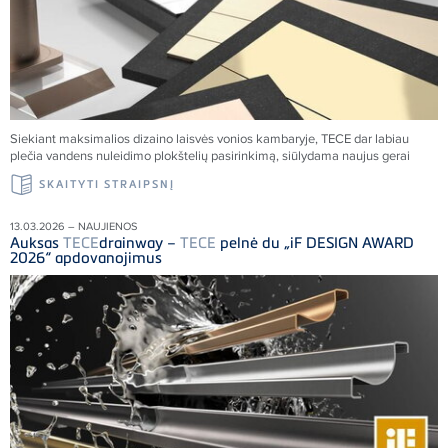
Siekiant maksimalios dizaino laisvės vonios kambaryje,
TECE
dar labiau
plečia vandens nuleidimo plokštelių pasirinkimą, siūlydama naujus gerai
SKAITYTI STRAIPSNĮ
13.03.2026 – NAUJIENOS
Auksas
TECE
drainway –
TECE
pelnė du „iF DESIGN AWARD
2026“ apdovanojimus