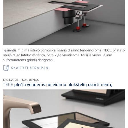
Tęsiantis minimalistinio vonios kambario dizaino tendencijoms,
TECE
pristato
naują dušo latako variantą, pritaikytą vientisoms, tarsi iš vieno liejinio
suformuotoms grindų dangoms.
SKAITYTI STRAIPSNĮ
17.04.2026 – NAUJIENOS
TECE
plečia vanderns nuleidimo plokštelių asortimentą