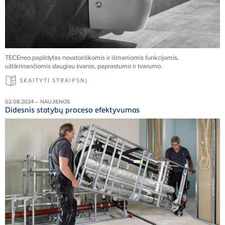
TECE
neo papildytas novatoriškomis ir išmaniomis funkcijomis,
užtikrinančiomis daugiau švaros, paprastumo ir tvarumo.
SKAITYTI STRAIPSNĮ
02.08.2024 – NAUJIENOS
Didesnis statybų proceso efektyvumas