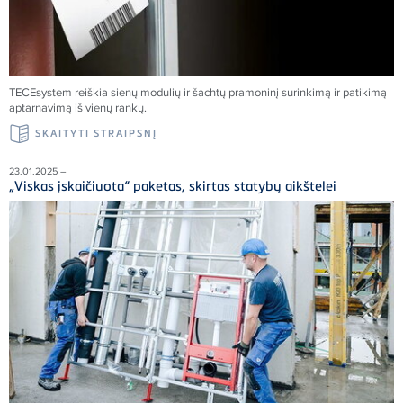
TECE
system reiškia sienų modulių ir šachtų pramoninį surinkimą ir patikimą
aptarnavimą iš vienų rankų.
SKAITYTI STRAIPSNĮ
23.01.2025 –
„Viskas įskaičiuota“ paketas, skirtas statybų aikštelei