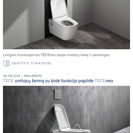
Lengvai montuojamas
TECE
neo taupo meistrų laiką ir pastangas.
SKAITYTI STRAIPSNĮ
06.08.2024 – NAUJIENOS
TECE
unitazų šeimą su bidė funkcija papildė
TECE
neo