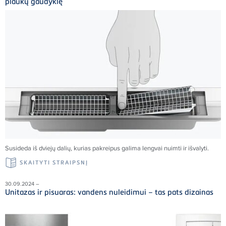
plaukų gaudyklę
Susideda iš dviejų dalių, kurias pakreipus galima lengvai nuimti ir išvalyti.
SKAITYTI STRAIPSNĮ
30.09.2024 –
Unitazas ir pisuaras: vandens nuleidimui – tas pats dizainas