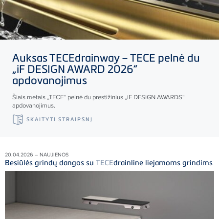
Auksas
TECE
drainway –
TECE
pelnė du
„iF DESIGN AWARD 2026“
apdovanojimus
Šiais metais „
TECE
“ pelnė du prestižinius „iF DESIGN AWARDS“
apdovanojimus.
SKAITYTI STRAIPSNĮ
20.04.2026 – NAUJIENOS
Besiūlės grindų dangos su
TECE
drainline liejamoms grindims