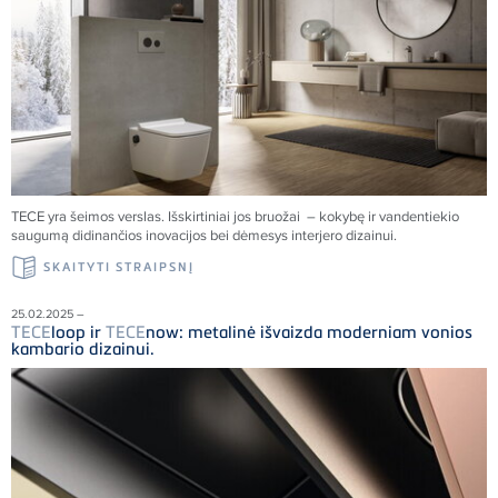
TECE
yra šeimos verslas. Išskirtiniai jos bruožai – kokybę ir vandentiekio
saugumą didinančios inovacijos bei dėmesys interjero dizainui.
SKAITYTI STRAIPSNĮ
25.02.2025 –
TECE
loop ir
TECE
now: metalinė išvaizda moderniam vonios
kambario dizainui.