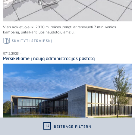
Vien Vokietijoje iki 2030 m. reikės įrengti ar renovuoti 7 mln. vonios
kambarių, pritaikant juos naudotojų amžiui.
SKAITYTI STRAIPSNĮ
07.12.2023 –
Persikeliame į naują administracijos pastatą
BEITRÄGE FILTERN