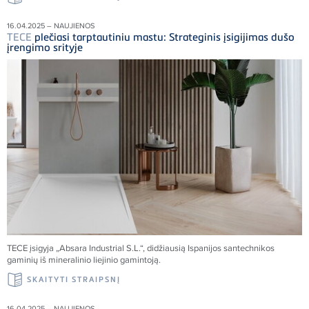
16.04.2025 – NAUJIENOS
TECE
plečiasi tarptautiniu mastu: Strateginis įsigijimas dušo
įrengimo srityje
TECE
įsigyja „Absara Industrial S.L.“, didžiausią Ispanijos santechnikos
gaminių iš mineralinio liejinio gamintoją.
SKAITYTI STRAIPSNĮ
16.04.2025 – NAUJIENOS