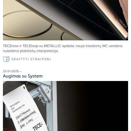
TECE
now ir
TECE
loop su METALLIC apdaila: nauja klasikinių WC vandens
nuleidimo plokštelių interpretacija.
SKAITYTI STRAIPSNĮ
23.01.2025 –
Augimas su System