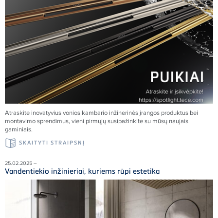
Atraskite inovatyvius vonios kambario inžinerinės įrangos produktus bei
montavimo sprendimus, vieni pirmųjų susipažinkite su mūsų naujais
gaminiais.
SKAITYTI STRAIPSNĮ
25.02.2025 –
Vandentiekio inžinieriai, kuriems rūpi estetika