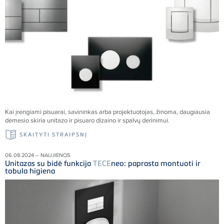
Kai įrengiami pisuarai, savininkas arba projektuotojas, žinoma, daugiausia
dėmesio skiria unitazo ir pisuaro dizaino ir spalvų derinimui.
SKAITYTI STRAIPSNĮ
06.08.2024 – NAUJIENOS
Unitazas su bidė funkcija
TECE
neo: paprasta montuoti ir
tobula higiena