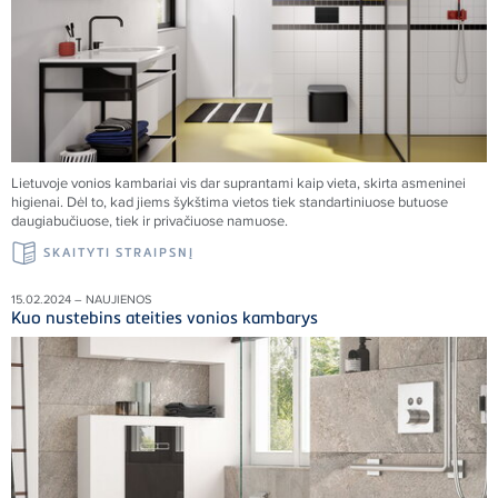
Lietuvoje vonios kambariai vis dar suprantami kaip vieta, skirta asmeninei
higienai. Dėl to, kad jiems šykštima vietos tiek standartiniuose butuose
daugiabučiuose, tiek ir privačiuose namuose.
SKAITYTI STRAIPSNĮ
15.02.2024 – NAUJIENOS
Kuo nustebins ateities vonios kambarys