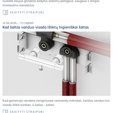
nustatė naujus grindinio šildymo sistemų patogaus, saugaus ir lengvo
montavimo standartus.
SKAITYTI STRAIPSNĮ
12.06.2025 –
TECE
NEWS
Kad šaltas vanduo visada išliktų higieniškai šaltas
Kad geriamojo vandens įrenginiuose nesiveistų mikrobai, karštas vanduo turi
visada išlikti karštas, o šaltas - šaltas.
SKAITYTI STRAIPSNĮ