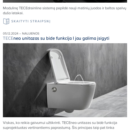
Modulinę
TECE
drainline sistemą papildė nauji matinių juodos ir baltos spalvų
dušo latakai.
SKAITYTI STRAIPSNĮ
05.12.2024 – NAUJIENOS
TECE
neo unitazas su bide funkcija I jau galima įsigyti
Viskas, ko reikia gaivumui užtikrinti.
TECE
neo unitazas su bidė funkcija
suprojektuotas vertinantiems paprastumą. Šis principas taip pat tinka