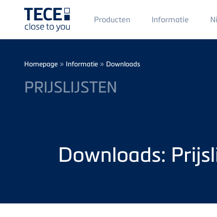
Main
Producten
Informatie
N
Menü
1
Skip to main content
Breadcrumb
»
»
Homepage
Informatie
Downloads
PRIJSLIJSTEN
Downloads: Prijsl