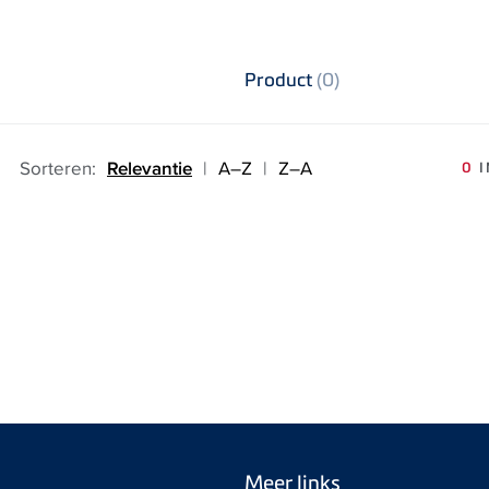
Product
(0)
Sorteren:
Relevantie
|
A–Z
|
Z–A
0
I
Meer links