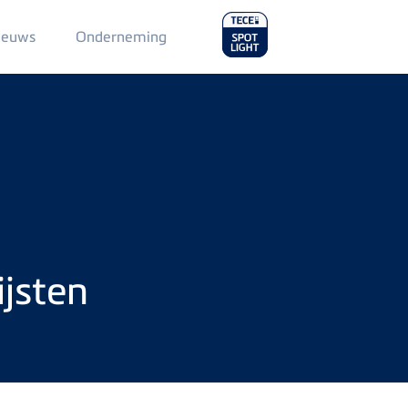
Main
ieuws
Onderneming
Menu
2
ijsten