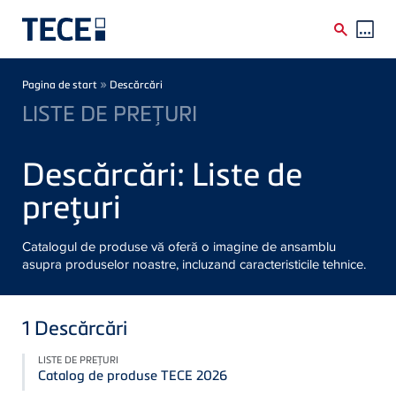
Skip to main content
Breadcrumb
»
Pagina de start
Descărcări
LISTE DE PREŢURI
Descărcări: Liste de
preţuri
Catalogul de produse vă oferă o imagine de ansamblu
asupra produselor noastre, incluzand caracteristicile tehnice.
1
Descărcări
LISTE DE PREŢURI
Catalog de produse TECE 2026