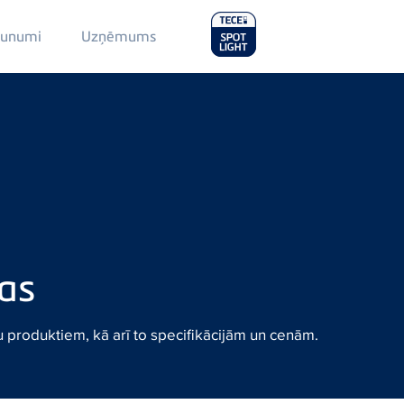
Main
aunumi
Uzņēmums
Menu
2
nas
 produktiem, kā arī to specifikācijām un cenām.