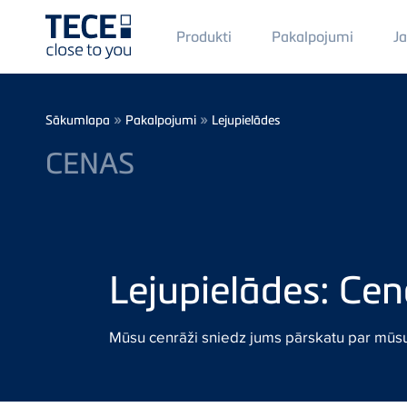
Main
Produkti
Pakalpojumi
J
Menü
1
Skip to main content
Breadcrumb
»
»
Sākumlapa
Pakalpojumi
Lejupielādes
CENAS
Lejupielādes: Ce
Mūsu cenrāži sniedz jums pārskatu par mūsu