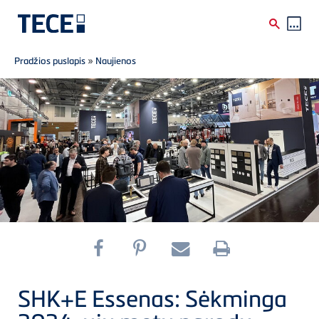
Breadcrumb
Skip to main content
Pradžios puslapis
»
Naujienos
SHK+E Essenas: Sėkminga