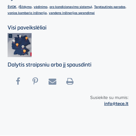
,
,
,
,
,
ŠVOK
(Šildymo
vėdinimo
oro kondicionavimo sistemų)
Tarptautinės parodos
,
vonios kambario inžinerija
vandens inžinerijos sprendimai
Visi paveikslėliai
Dalytis straipsniu arba jį spausdinti
Susiekite su mumis:
info@tece.lt