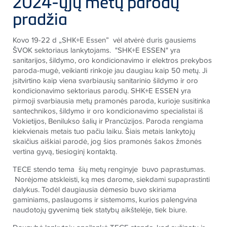
2024-ųjų metų parodų
pradžia
Kovo 19-22 d „SHK+E Essen” vėl atvėrė duris gausiems
ŠVOK sektoriaus lankytojams. "SHK+E ESSEN" yra
sanitarijos, šildymo, oro kondicionavimo ir elektros prekybos
paroda-mugė, veikianti rinkoje jau daugiau kaip 50 metų. Ji
įsitvirtino kaip viena svarbiausių sanitarinio šildymo ir oro
kondicionavimo sektoriaus parodų. SHK+E ESSEN yra
pirmoji svarbiausia metų pramonės paroda, kurioje susitinka
santechnikos, šildymo ir oro kondicionavimo specialistai iš
Vokietijos, Benilukso šalių ir Prancūzijos. Paroda rengiama
kiekvienais metais tuo pačiu laiku. Šiais metais lankytojų
skaičius aiškiai parodė, jog šios pramonės šakos žmonės
vertina gyvą, tiesioginį kontaktą.
TECE
stendo tema šių metų renginyje buvo paprastumas.
Norėjome atskleisti, ką mes darome, siekdami supaprastinti
dalykus. Todėl daugiausia dėmesio buvo skiriama
gaminiams, paslaugoms ir sistemoms, kurios palengvina
naudotojų gyvenimą tiek statybų aikštelėje, tiek biure.