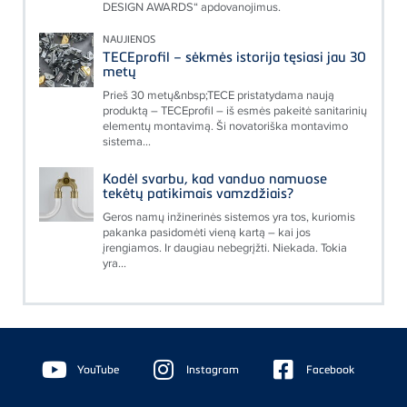
DESIGN AWARDS“ apdovanojimus.
NAUJIENOS
TECEprofil – sėkmės istorija tęsiasi jau 30
metų
Prieš 30 metų&nbsp;TECE pristatydama naują
produktą – TECEprofil – iš esmės pakeitė sanitarinių
elementų montavimą. Ši novatoriška montavimo
sistema...
Kodėl svarbu, kad vanduo namuose
tekėtų patikimais vamzdžiais?
Geros namų inžinerinės sistemos yra tos, kuriomis
pakanka pasidomėti vieną kartą – kai jos
įrengiamos. Ir daugiau nebegrįžti. Niekada. Tokia
yra...
Floating
Sidebar
YouTube
Instagram
Facebook