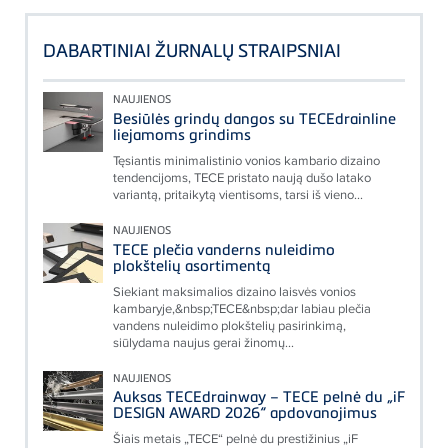
DABARTINIAI ŽURNALŲ STRAIPSNIAI
NAUJIENOS
Besiūlės grindų dangos su TECEdrainline
liejamoms grindims
Tęsiantis minimalistinio vonios kambario dizaino
tendencijoms, TECE pristato naują dušo latako
variantą, pritaikytą vientisoms, tarsi iš vieno...
NAUJIENOS
TECE plečia vanderns nuleidimo
plokštelių asortimentą
Siekiant maksimalios dizaino laisvės vonios
kambaryje,&nbsp;TECE&nbsp;dar labiau plečia
vandens nuleidimo plokštelių pasirinkimą,
siūlydama naujus gerai žinomų...
NAUJIENOS
Auksas TECEdrainway – TECE pelnė du „iF
DESIGN AWARD 2026“ apdovanojimus
Šiais metais „TECE“ pelnė du prestižinius „iF