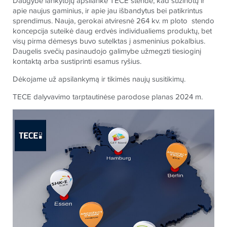
Daugybė lankytojų apsilankė
TECE
stende, kad sužinotų ir
apie naujus gaminius, ir apie jau išbandytus bei patikrintus
sprendimus. Nauja, gerokai atviresnė 264 kv. m ploto stendo
koncepcija suteikė daug erdvės individualiems produktų, bet
visų pirma dėmesys buvo sutelktas į asmeninius pokalbius.
Daugelis svečių pasinaudojo galimybe užmegzti tiesioginį
kontaktą arba sustiprinti esamus ryšius.
Dėkojame už apsilankymą ir tikimės naujų susitikimų.
TECE
dalyvavimo tarptautinėse parodose planas 2024 m.