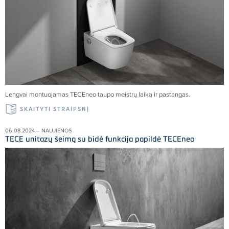
Lengvai montuojamas
TECE
neo taupo meistrų laiką ir pastangas.
SKAITYTI STRAIPSNĮ
06.08.2024 – NAUJIENOS
TECE unitazų šeimą su bidė funkcija papildė TECEneo