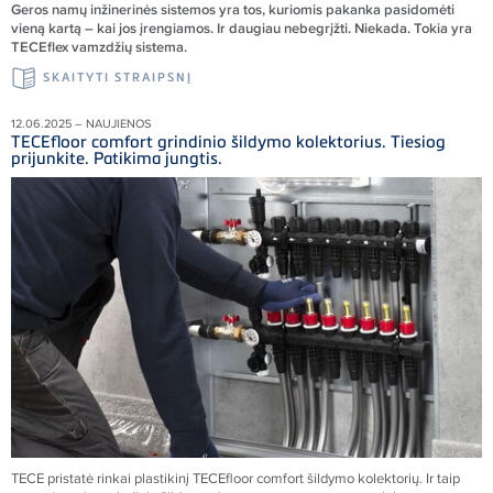
Geros nam
ų inžinerinės sistemos yra tos, kuriomis pakanka pasidomėti
vieną kartą – kai jos įrengiamos. Ir daugiau nebegrįžti. Niekada. Tokia yra
TECEflex vamzdžių sistema.
SKAITYTI STRAIPSNĮ
12.06.2025 – NAUJIENOS
TECEfloor comfort grindinio šildymo kolektorius. Tiesiog
prijunkite. Patikima jungtis.
TECE pristatė rinkai plastikinį TECEfloor comfort šildymo kolektorių. Ir taip