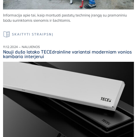
Informacija apie tai, kaip montuoti pastatų techninę įrangą su pramoniniu
būdu surinktomis sienomis ir šachtomis.
SKAITYTI STRAIPSNĮ
11.12.2024 – NAUJIENOS
Nauji dušo latako TECEdrainline variantai moderniam vonios
kambario interjerui