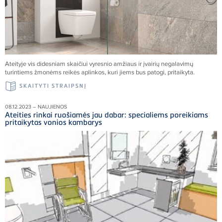
Ateityje vis didesniam skaičiui vyresnio amžiaus ir įvairių negalavimų
turintiems žmonėms reikės aplinkos, kuri jiems bus patogi, pritaikyta.
SKAITYTI STRAIPSNĮ
08.12.2023 – NAUJIENOS
Ateities rinkai ruošiamės jau dabar: specialiems poreikiams
pritaikytas vonios kambarys