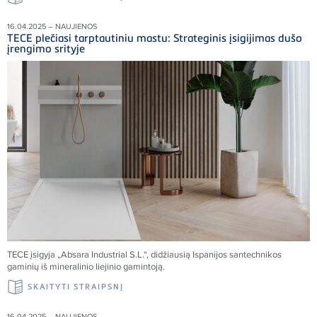
16.04.2025 – NAUJIENOS
TECE plečiasi tarptautiniu mastu: Strateginis įsigijimas dušo
įrengimo srityje
TECE įsigyja „Absara Industrial S.L.“, didžiausią Ispanijos santechnikos
gaminių iš mineralinio liejinio gamintoją.
SKAITYTI STRAIPSNĮ
16.04.2025 – NAUJIENOS