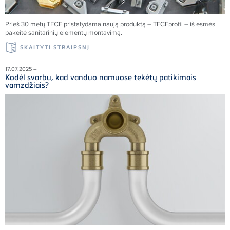
Prieš 30 metų
TECE
pristatydama naują produktą –
TECE
profil – iš esmės
pakeitė sanitarinių elementų montavimą.
SKAITYTI STRAIPSNĮ
17.07.2025 –
Kodėl svarbu, kad vanduo namuose tekėtų patikimais
vamzdžiais?