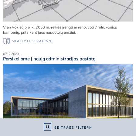
Vien Vokietijoje iki 2030 m. reikės įrengti ar renovuoti 7 mln. vonios
kambarių, pritaikant juos naudotojų amžiui.
SKAITYTI STRAIPSNĮ
07.12.2023 –
Persikeliame į naują administracijos pastatą
BEITRÄGE FILTERN