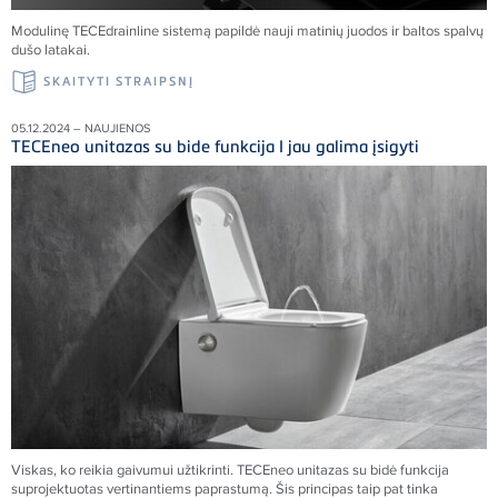
Modulinę TECEdrainline sistemą papildė nauji matinių juodos ir baltos spalvų
dušo latakai.
SKAITYTI STRAIPSNĮ
05.12.2024 – NAUJIENOS
TECEneo unitazas su bide funkcija I jau galima įsigyti
Viskas, ko reikia gaivumui užtikrinti. TECEneo unitazas su bidė funkcija
suprojektuotas vertinantiems paprastumą. Šis principas taip pat tinka