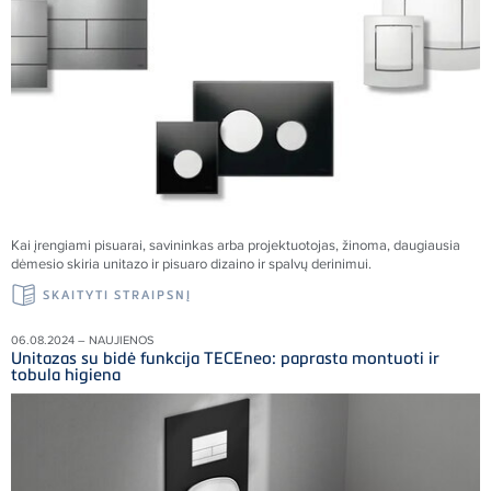
Kai įrengiami pisuarai, savininkas arba projektuotojas, žinoma, daugiausia
dėmesio skiria unitazo ir pisuaro dizaino ir spalvų derinimui.
SKAITYTI STRAIPSNĮ
06.08.2024 – NAUJIENOS
Unitazas su bidė funkcija TECEneo: paprasta montuoti ir
tobula higiena