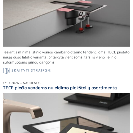
Tęsiantis minimalistinio vonios kambario dizaino tendencijoms, TECE pristato
naują dušo latako variantą, pritaikytą vientisoms, tarsi iš vieno liejinio
suformuotoms grindų dangoms.
SKAITYTI STRAIPSNĮ
17.04.2026 – NAUJIENOS
TECE plečia vanderns nuleidimo plokštelių asortimentą