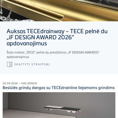
Auksas
TECE
drainway –
TECE
pelnė du
„iF DESIGN AWARD 2026“
apdovanojimus
Šiais metais „
TECE
“ pelnė du prestižinius „iF DESIGN AWARDS“
apdovanojimus.
SKAITYTI STRAIPSNĮ
20.04.2026 – NAUJIENOS
Besiūlės grindų dangos su TECEdrainline liejamoms grindims