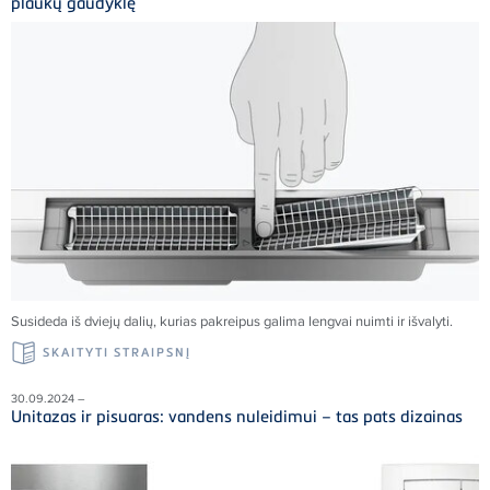
plaukų gaudyklę
Susideda iš dviejų dalių, kurias pakreipus galima lengvai nuimti ir išvalyti.
SKAITYTI STRAIPSNĮ
30.09.2024 –
Unitazas ir pisuaras: vandens nuleidimui – tas pats dizainas