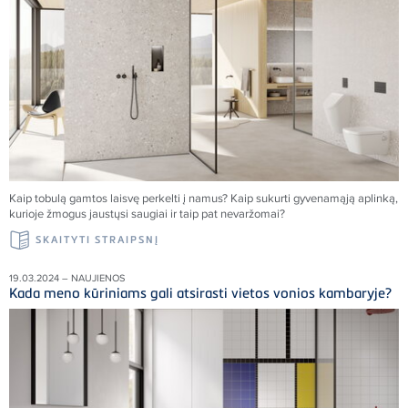
Kaip tobulą gamtos laisvę perkelti į namus
?
Kaip sukurti gyvenamąją aplinką,
kurioje žmogus jaustųsi saugiai ir taip pat nevaržomai?
SKAITYTI STRAIPSNĮ
19.03.2024 – NAUJIENOS
Kada meno kūriniams gali atsirasti vietos vonios kambaryje?