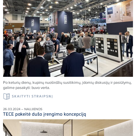
Po keturių dienų, kupinų nuoširdžių susitikimų, įdomių diskusijų ir pasiūlymų,
galime pasakyti: buvo verta.
SKAITYTI STRAIPSNĮ
26.03.2024 – NAUJIENOS
TECE pakeitė dušo įrengimo koncepciją