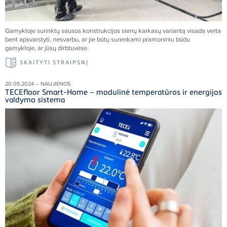
Gamykloje surinktų sausos konstrukcijos sienų karkasų variantą visada verta
bent apsvarstyti, nesvarbu, ar jie būtų surenkami pramoniniu būdu
gamykloje, ar jūsų dirbtuvėse.
SKAITYTI STRAIPSNĮ
20.05.2024 – NAUJIENOS
TECEfloor Smart-Home – modulinė temperatūros ir energijos
valdymo sistema