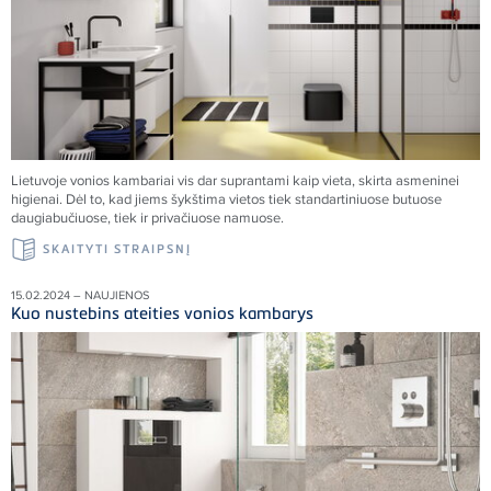
Lietuvoje vonios kambariai vis dar suprantami kaip vieta, skirta asmeninei
higienai. Dėl to, kad jiems šykštima vietos tiek standartiniuose butuose
daugiabučiuose, tiek ir privačiuose namuose.
SKAITYTI STRAIPSNĮ
15.02.2024 – NAUJIENOS
Kuo nustebins ateities vonios kambarys