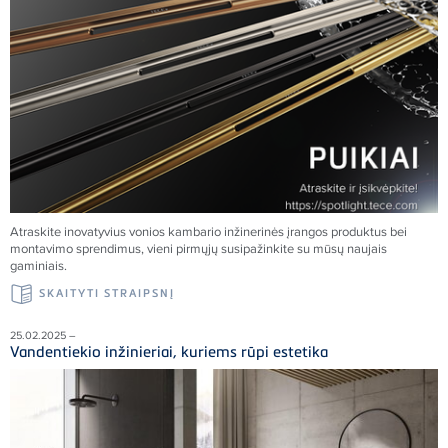
Atraskite inovatyvius vonios kambario inžinerinės įrangos produktus bei
montavimo sprendimus, vieni pirmųjų susipažinkite su mūsų naujais
gaminiais.
SKAITYTI STRAIPSNĮ
25.02.2025 –
Vandentiekio inžinieriai, kuriems rūpi estetika