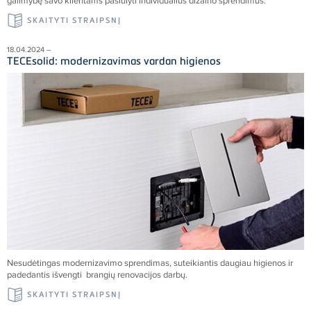
galimybę savo klientams pasiūlyti individualius dizaino sprendimus.
SKAITYTI STRAIPSNĮ
18.04.2024 –
TECEsolid: modernizavimas vardan higienos
Nesudėtingas modernizavimo sprendimas, suteikiantis daugiau higienos ir
padedantis išvengti brangių renovacijos darbų.
SKAITYTI STRAIPSNĮ