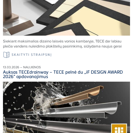
Siekiant maksimalios dizaino laisvės vonios kambaryje,
TECE
dar labiau
plečia vandens nuleidimo plokštelių pasirinkimą, siūlydama naujus gerai
SKAITYTI STRAIPSNĮ
13.03.2026 – NAUJIENOS
Auksas TECEdrainway – TECE pelnė du „iF DESIGN AWARD
2026“ apdovanojimus