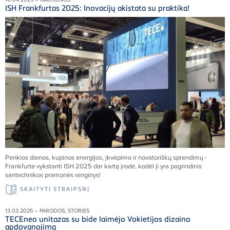
ISH Frankfurtas 2025: Inovacijų akistata su praktika!
Penkios dienos, kupinos energijos, įkvėpimo ir novatoriškų sprendimų -
Frankfurte vykstanti ISH 2025 dar kartą įrodė, kodėl ji yra pagrindinis
santechnikos pramonės renginys!
SKAITYTI STRAIPSNĮ
13.03.2025 – PARODOS, STORIES
TECEneo unitazas su bide laimėjo Vokietijos dizaino
apdovanojimą