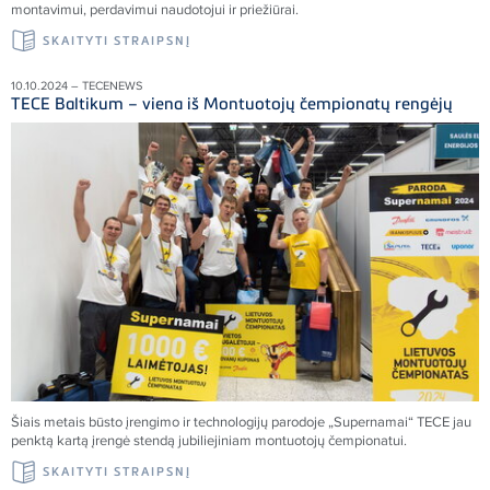
montavimui, perdavimui naudotojui ir priežiūrai.
SKAITYTI STRAIPSNĮ
10.10.2024 – TECENEWS
TECE Baltikum – viena iš Montuotojų čempionatų rengėjų
Šiais metais būsto įrengimo ir technologijų parodoje „Supernamai“ TECE jau
penktą kartą įrengė stendą jubiliejiniam montuotojų čempionatui.
SKAITYTI STRAIPSNĮ