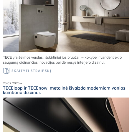
TECE yra šeimos verslas. Išskirtiniai jos bruožai – kokybę ir vandentiekio
saugumą didinančios inovacijos bei dėmesys interjero dizainui.
SKAITYTI STRAIPSNĮ
25.02.2025 –
TECEloop ir TECEnow: metalinė išvaizda moderniam vonios
kambario dizainui.