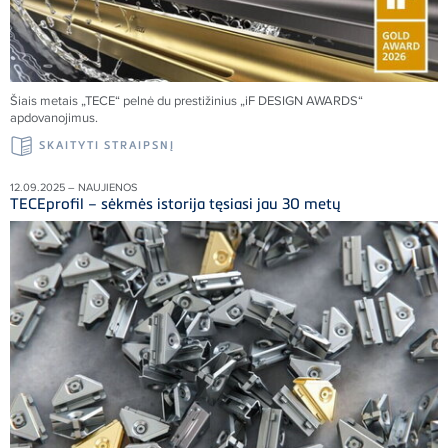
Šiais metais „TECE“ pelnė du prestižinius „iF DESIGN AWARDS“
apdovanojimus.
SKAITYTI STRAIPSNĮ
12.09.2025 – NAUJIENOS
TECEprofil – sėkmės istorija tęsiasi jau 30 metų