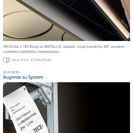
TECEnow ir TECEloop su METALLIC apdaila: nauja klasikinių WC vandens
nuleidimo plokštelių interpretacija.
SKAITYTI STRAIPSNĮ
23.01.2025 –
Augimas su System