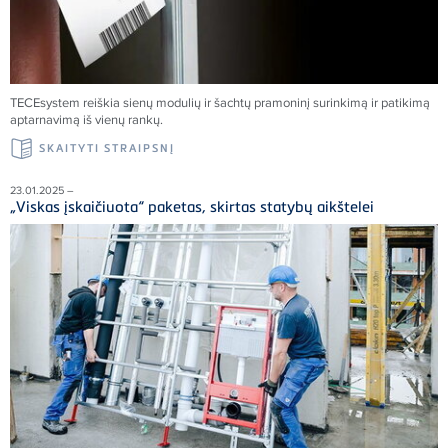
TECEsystem reiškia sienų modulių ir šachtų pramoninį surinkimą ir patikimą
aptarnavimą iš vienų rankų.
SKAITYTI STRAIPSNĮ
23.01.2025 –
„Viskas įskaičiuota“ paketas, skirtas statybų aikštelei