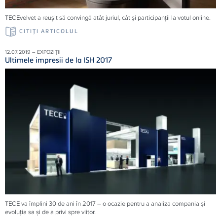
TECEvelvet a reușit să convingă atât juriul, cât și participanții la votul online.
CITIŢI ARTICOLUL
12.07.2019 – EXPOZIȚII
Ultimele impresii de la ISH 2017
TECE va împlini 30 de ani în 2017 – o ocazie pentru a analiza compania şi
evoluţia sa şi de a privi spre viitor.