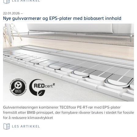
LES ARTIKKEL
22.01.2026 –
Nye gulvvarmerør og EPS-plater med biobasert innhold
Gulvvarmeløsningen kombinerer TECEfloor PE-RT-rør med EPS-plater
fremstilt etter BMB-prinsippet, der fornybare råvarer brukes i stedet for fossile
for å redusere klimaavtrykket
LES ARTIKKEL