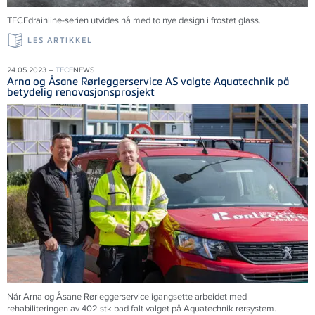
TECEdrainline-serien utvides nå med to nye design i frostet glass.
LES ARTIKKEL
24.05.2023 –
TECE
NEWS
Arna og Åsane Rørleggerservice AS valgte Aquatechnik på
betydelig renovasjonsprosjekt
Når Arna og Åsane Rørleggerservice igangsette arbeidet med
rehabiliteringen av 402 stk bad falt valget på Aquatechnik rørsystem.