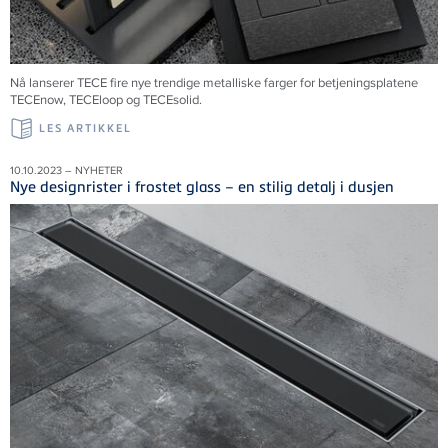
Nå lanserer TECE fire nye trendige metalliske farger for betjeningsplatene
TECEnow, TECEloop og TECEsolid.
LES ARTIKKEL
10.10.2023 – NYHETER
Nye designrister i frostet glass – en stilig detalj i dusjen