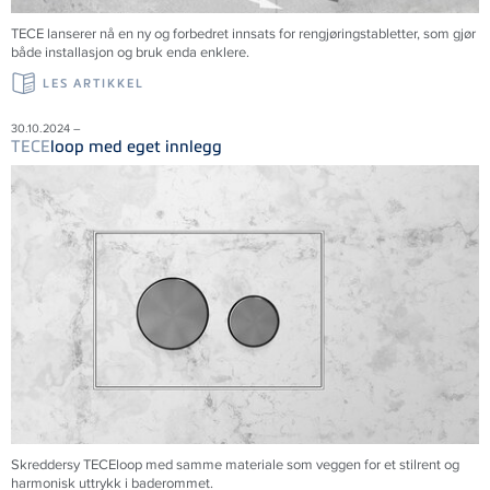
TECE lanserer nå en ny og forbedret innsats for rengjøringstabletter, som gjør
både installasjon og bruk enda enklere.
LES ARTIKKEL
30.10.2024 –
TECE
loop med eget innlegg
Skreddersy TECEloop med samme materiale som veggen for et stilrent og
harmonisk uttrykk i baderommet.