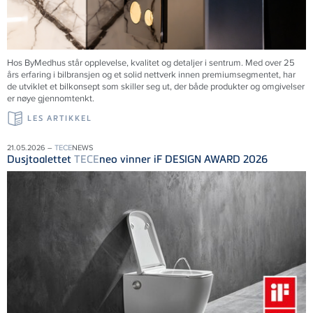
Hos ByMedhus står opplevelse, kvalitet og detaljer i sentrum. Med over 25
års erfaring i bilbransjen og et solid nettverk innen premiumsegmentet, har
de utviklet et bilkonsept som skiller seg ut, der både produkter og omgivelser
er nøye gjennomtenkt.
LES ARTIKKEL
21.05.2026 –
TECE
NEWS
Dusjtoalettet
TECE
neo vinner iF DESIGN AWARD 2026