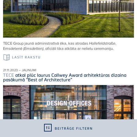
TECE
Group jaunā administratīvā ēka, kas atrodas
Hollefeldstraße
,
Emsdetenē
(Emsdetten)
, oficiāli tika atklāta ar nelielu ceremoniju.
LASĪT RAKSTU
21.11.2023 – JAUNUMI
TECE
atkal plūc laurus Callwey Award arhitektūras dizaina
pasākumā “Best of Architecture”
BEITRÄGE FILTERN