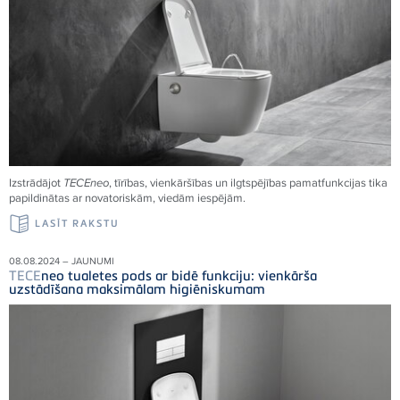
Izstrādājot
TECE
neo
, tīrības, vienkāršības un ilgtspējības pamatfunkcijas tika
papildinātas ar novatoriskām, viedām iespējām.
LASĪT RAKSTU
08.08.2024 – JAUNUMI
TECE
neo tualetes pods ar bidē funkciju: vienkārša
uzstādīšana maksimālam higiēniskumam