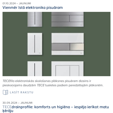
01.10.2024 – JAUNUMI
Vienmēr īstā elektronika pisuāram
TECE
filo
elektroniskās skalošanas plāksnes pisuāram dizains ir
pieskaņojams daudzām
TECE
tualetes podiem paredzētajām plāksnēm.
LASĪT RAKSTU
30.09.2024 – JAUNUMI
TECE
drainprofile: komforts un higiēna – iespēja ierīkot matu
ķērāju