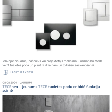
Ierīkojot pisuārus, īpašnieks vai projektētājs maksimālu uzmanību mēdz
veltīt tualetes poda un pisuāra dizainam un to krāsu saskaņošanai.
LASĪT RAKSTU
08.08.2024 – JAUNUMI
TECE
neo – jaunums
TECE
tualetes podu ar bidē funkciju
saimē