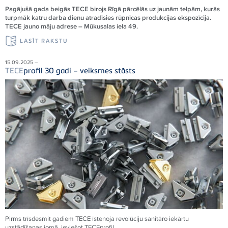
Pagājušā gada beigās TECE birojs Rīgā pārcēlās uz jaunām telpām, kurās
turpmāk katru darba dienu atradīsies rūpnīcas produkcijas ekspozīcija.
TECE jauno māju adrese – Mūkusalas iela 49.
LASĪT RAKSTU
15.09.2025 –
TECE
profil 30 gadi – veiksmes stāsts
Pirms trīsdesmit gadiem
TECE
īstenoja revolūciju sanitāro iekārtu
uzstādīšanas jomā, ieviešot
TECE
profil.