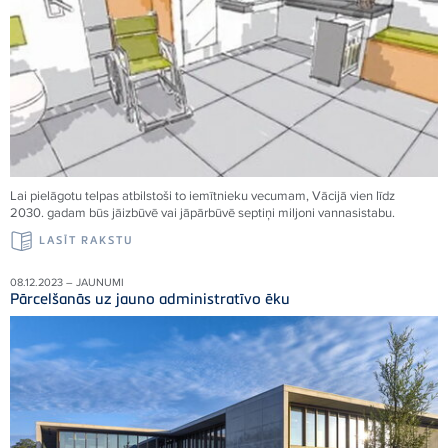
Lai pielāgotu telpas atbilstoši to iemītnieku vecumam, Vācijā vien līdz
2030. gadam būs jāizbūvē vai jāpārbūvē septiņi miljoni vannasistabu.
LASĪT RAKSTU
08.12.2023 – JAUNUMI
Pārcelšanās uz jauno administratīvo ēku