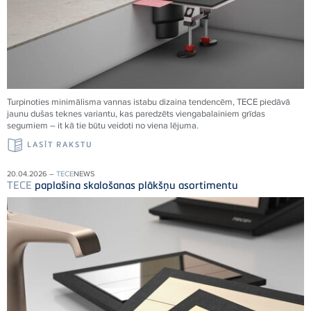
Turpinoties minimālisma vannas istabu dizaina tendencēm,
TECE
piedāvā
jaunu dušas teknes variantu, kas paredzēts viengabalainiem grīdas
segumiem – it kā tie būtu veidoti no viena
lējuma.
LASĪT RAKSTU
20.04.2026 –
TECE
NEWS
TECE
paplašina skalošanas plākšņu asortimentu