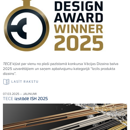
TECE
kļūst par vienu no plaši pazīstamā konkursa Vācijas Dizaina balva
2025 uzvarētājiem un saņem apbalvojumu kategorijā “Izcils produkta
dizains”.
LASĪT RAKSTU
07.03.2025 – JAUNUMI
TECE
izstādē ISH 2025