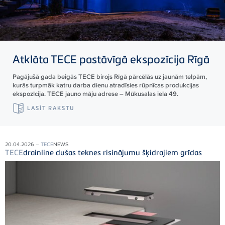
Atklāta
TECE
pastāvīgā ekspozīcija Rīgā
Pagājušā gada beigās TECE birojs Rīgā pārcēlās uz jaunām telpām,
kurās turpmāk katru darba dienu atradīsies rūpnīcas produkcijas
ekspozīcija. TECE jauno māju adrese – Mūkusalas iela 49.
LASĪT RAKSTU
20.04.2026 –
TECE
NEWS
TECE
drainline dušas teknes risinājumu šķidrajiem grīdas