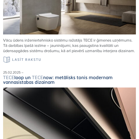
Vācu ūdens inženiertehnisko sistēmu ražotājs
TECE
ir ģimenes uzņēmums.
Tā darbības īpašā iezīme – jauninājumi, kas paaugstina kvalitāti un
ūdensapgādes sistēmu drošumu, kā arī pievērš uzmanību interjera dizainam.
LASĪT RAKSTU
25.02.2025 –
TECE
loop un
TECE
now: metālisks tonis modernam
vannasistabas dizainam