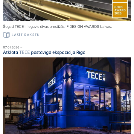
Šogad TECE ir ieguvis divas prestižās iF DESIGN AWARDS balvas.
LASĪT RAKSTU
07.01.2026 –
Atklāta
TECE
pastāvīgā ekspozīcija Rīgā