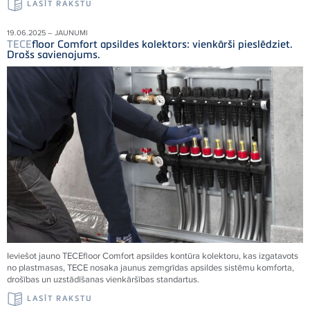
LASĪT RAKSTU
19.06.2025 – JAUNUMI
TECE
floor Comfort apsildes kolektors: vienkārši pieslēdziet.
Drošs savienojums.
Ieviešot jauno
TECE
floor Comfort apsildes kontūra kolektoru, kas izgatavots
no plastmasas,
TECE
nosaka jaunus zemgrīdas apsildes sistēmu komforta,
drošības un uzstādīšanas vienkāršības standartus.
LASĪT RAKSTU