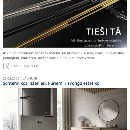
Atklājiet inovatīvus sanitāro sistēmu un instalāciju risinājumus un esiet starp
pirmajiem, kuri iepazīsies ar mūsu jaunajiem produktiem.
LASĪT RAKSTU
25.02.2025 – JAUNUMI
Santehnikas inženieri, kuriem ir svarīga estētika