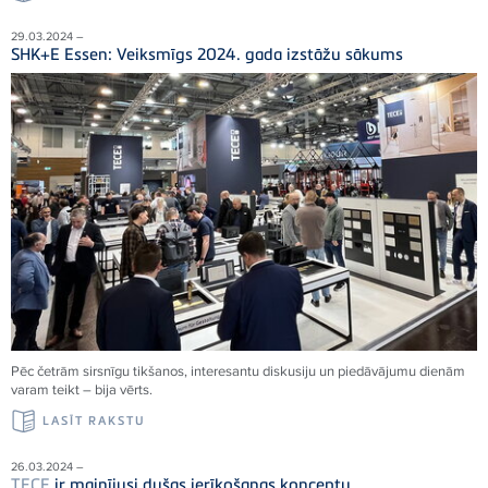
29.03.2024 –
SHK+E Essen: Veiksmīgs 2024. gada izstāžu sākums
Pēc četrām sirsnīgu tikšanos, interesantu diskusiju un piedāvājumu dienām
varam teikt – bija vērts.
LASĪT RAKSTU
26.03.2024 –
TECE
ir mainījusi dušas ierīkošanas konceptu