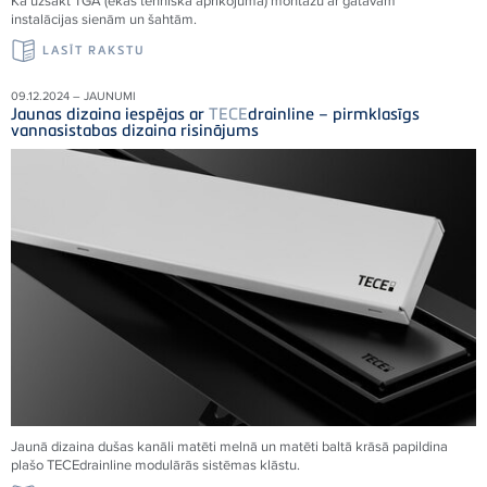
Kā uzsākt TGA (ēkas tehniskā aprīkojuma) montāžu ar gatavām
instalācijas sienām un šahtām.
LASĪT RAKSTU
09.12.2024 – JAUNUMI
Jaunas dizaina iespējas ar
TECE
drainline – pirmklasīgs
vannasistabas dizaina risinājums
Jaunā dizaina dušas kanāli matēti melnā un matēti baltā krāsā papildina
plašo
TECE
drainline modulārās sistēmas klāstu.