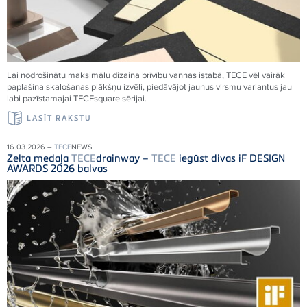
Lai nodrošinātu maksimālu dizaina brīvību vannas istabā,
TECE
vēl vairāk
paplašina skalošanas plākšņu izvēli, piedāvājot jaunus virsmu variantus jau
labi pazīstamajai
TECE
square sērijai.
LASĪT RAKSTU
16.03.2026 –
TECE
NEWS
Zelta medaļa
TECE
drainway –
TECE
iegūst divas iF DESIGN
AWARDS 2026 balvas