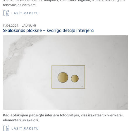
renovācijas darbiem.
LASĪT RAKSTU
11.04.2024 – JAUNUMI
Skalošanas plāksne – svarīga detaļa interjerā
Kad aplūkojam pabeigta interjera fotogrāfijas, viss izskatās tik vienkārši,
elementāri un skaidri.
LASĪT RAKSTU