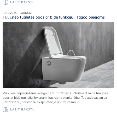
LASĪT RAKSTU
05.12.2024 – JAUNUMI
TECE
neo tualetes pods ar bide funkciju I Tagad pieejams
Viss, kas nepieciešams svaigumam.
TECE
neo ir intuitīva dizaina tualetes
pods ar bidē funkciju ikvienam, kas ciena vienkāršību. Tas attiecas arī uz
uzstādīšanu, nodošanu ekspluatācijā un uzturēšanu.
LASĪT RAKSTU