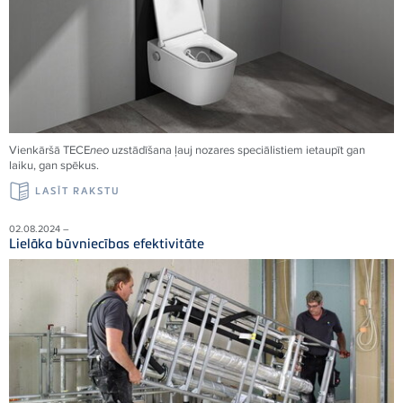
Vienkāršā
TECE
neo
uzstādīšana ļauj nozares speciālistiem ietaupīt gan
laiku, gan spēkus.
LASĪT RAKSTU
02.08.2024 –
Lielāka būvniecības efektivitāte