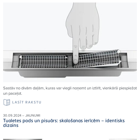
Sastāv no divām daļām, kuras var viegli noņemt un iztīrīt, vienkārši piespiežot
un paceļot.
LASĪT RAKSTU
30.09.2024 – JAUNUMI
Tualetes pods un pisuārs: skalošanas ierīcēm – identisks
dizains