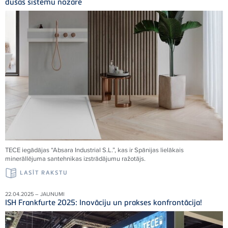
dušas sistēmu nozarē
TECE
iegādājas “Absara Industrial S.L.”, kas ir Spānijas lielākais
minerāllējuma santehnikas izstrādājumu ražotājs.
LASĪT RAKSTU
22.04.2025 – JAUNUMI
ISH Frankfurte 2025: Inovāciju un prakses konfrontācija!