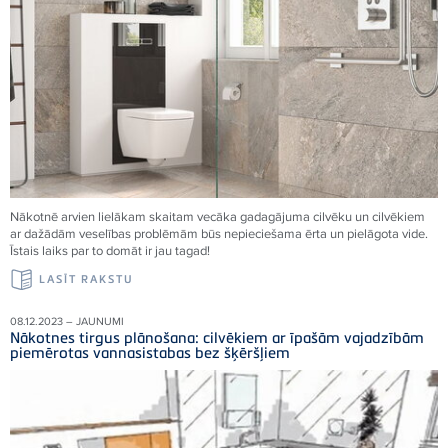
Nākotnē arvien lielākam skaitam vecāka gadagājuma cilvēku un cilvēkiem
ar dažādām veselības problēmām būs nepieciešama ērta un pielāgota vide.
Īstais laiks par to domāt ir jau tagad!
LASĪT RAKSTU
08.12.2023 – JAUNUMI
Nākotnes tirgus plānošana: cilvēkiem ar īpašām vajadzībām
piemērotas vannasistabas bez šķēršļiem