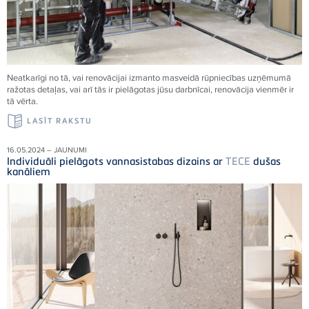
Neatkarīgi no tā, vai renovācijai izmanto masveidā rūpniecības uzņēmumā
ražotas detaļas, vai arī tās ir pielāgotas jūsu darbnīcai, renovācija vienmēr ir
tā vērta.
LASĪT RAKSTU
16.05.2024 – JAUNUMI
Individuāli pielāgots vannasistabas dizains ar
TECE
dušas
kanāliem