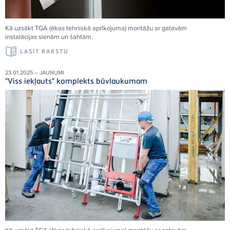
Kā uzsākt TGA (ēkas tehniskā aprīkojuma) montāžu ar gatavām
instalācijas sienām un šahtām.
LASĪT RAKSTU
23.01.2025 – JAUNUMI
"Viss iekļauts" komplekts būvlaukumam