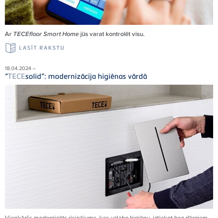
Ar
TECEfloor Smart Home
jūs varat kontrolēt visu.
LASĪT RAKSTU
18.04.2024 –
“
TECE
solid”: modernizācija higiēnas vārdā
Vienkāršs modernizēts risinājums, kas uzlabo higiēnu, iztiekot bez dārgiem