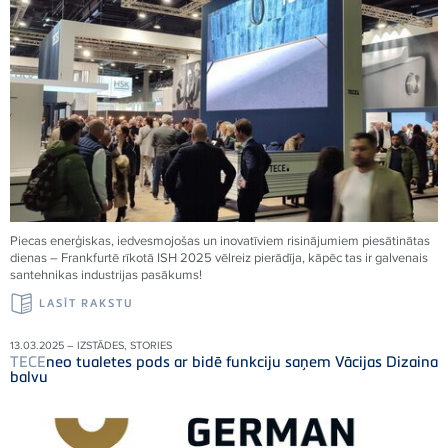
Piecas enerģiskas, iedvesmojošas un inovatīviem risinājumiem piesātinātas
dienas – Frankfurtē rīkotā ISH 2025 vēlreiz pierādīja, kāpēc tas ir galvenais
santehnikas industrijas pasākums!
LASĪT RAKSTU
13.03.2025 – IZSTĀDES, STORIES
TECE
neo tualetes pods ar bidē funkciju saņem Vācijas Dizaina
balvu