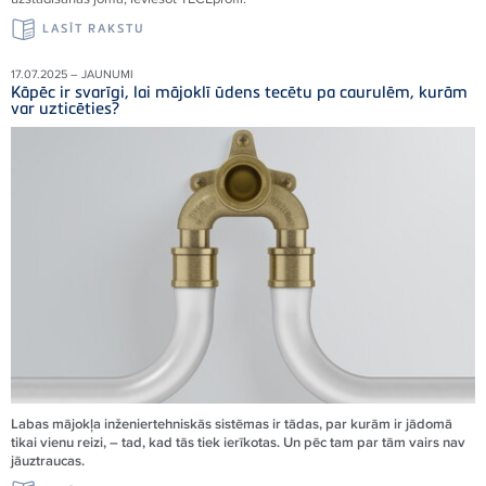
LASĪT RAKSTU
17.07.2025 – JAUNUMI
Kāpēc ir svarīgi, lai mājoklī ūdens tecētu pa caurulēm, kurām
var uzticēties?
Labas mājokļa inženiertehniskās sistēmas ir tādas, par kurām ir jādomā
tikai vienu reizi, – tad, kad tās tiek ierīkotas. Un pēc tam par tām vairs nav
jāuztraucas.