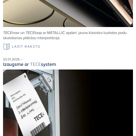
TECE
now
un
TECE
loop
ar METALLIC apdari: jauna klasisko tualetes podu
skalošanas plākšņu interpretācija.
LASĪT RAKSTU
23.01.2025 –
Izaugsme ar
TECE
system