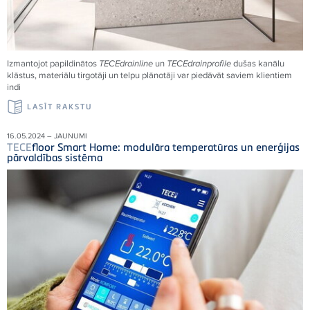
Izmantojot papildinātos
TECE
drainline
un
TECE
drainprofile
dušas kanālu
klāstus, materiālu tirgotāji un telpu plānotāji var piedāvāt saviem klientiem
indi
LASĪT RAKSTU
16.05.2024 – JAUNUMI
TECE
floor Smart Home: modulāra temperatūras un enerģijas
pārvaldības sistēma