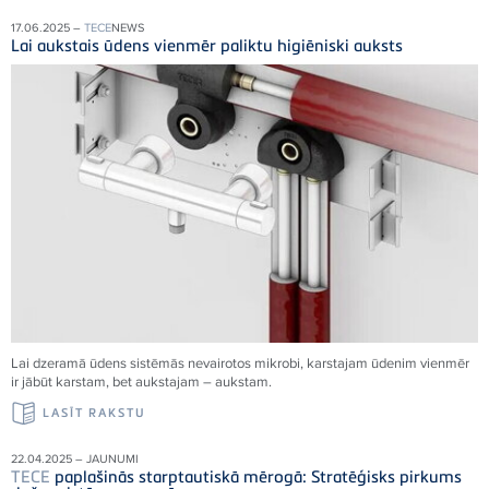
17.06.2025 –
TECE
NEWS
Lai aukstais ūdens vienmēr paliktu higiēniski auksts
Lai dzeramā ūdens sistēmās nevairotos mikrobi, karstajam ūdenim vienmēr
ir jābūt karstam, bet aukstajam – aukstam.
LASĪT RAKSTU
22.04.2025 – JAUNUMI
TECE
paplašinās starptautiskā mērogā: Stratēģisks pirkums