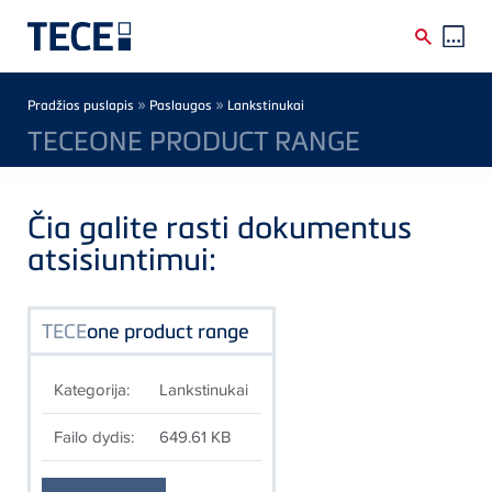
Skip to main content
Breadcrumb
»
»
Pradžios puslapis
Paslaugos
Lankstinukai
TECEONE PRODUCT RANGE
Čia galite rasti dokumentus
atsisiuntimui:
TECE
one product range
Kategorija:
Lankstinukai
Failo dydis:
649.61 KB