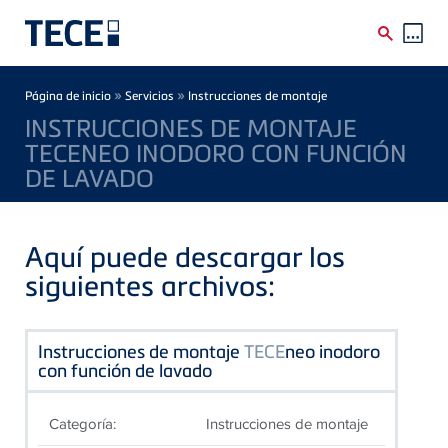
Skip to main content
Breadcrumb
»
»
Página de inicio
Servicios
Instrucciones de montaje
INSTRUCCIONES DE MONTAJE
TECENEO INODORO CON FUNCIÓN
DE LAVADO
Aquí puede descargar los
siguientes archivos:
Instrucciones de montaje
TECE
neo inodoro
con función de lavado
Categoría:
Instrucciones de montaje