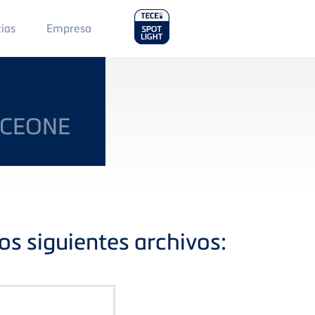
Main
cias
Empresa
Menu
2
ECEONE
os siguientes archivos: