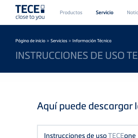
Main
Productos
Noti
Servicio
Menü
1
Skip to main content
Breadcrumb
»
»
Página de inicio
Servicios
Información Técnica
INSTRUCCIONES DE USO T
Aquí puede descargar l
Instrucciones de uso
TECE
one