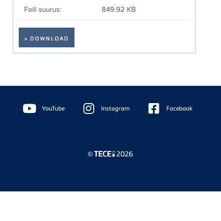
Faili suurus:
849.92 KB
» DOWNLOAD
Floating
Sidebar
YouTube
Instagram
Facebook
©
2026