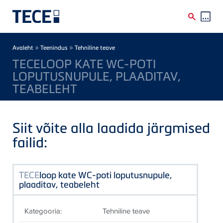
Skip to main content
Breadcrumb
»
»
Avaleht
Teenindus
Tehniline teave
TECELOOP KATE WC-POTI
LOPUTUSNUPULE, PLAADITAV,
TEABELEHT
Siit võite alla laadida järgmised
failid:
TECE
loop kate WC-poti loputusnupule,
plaaditav, teabeleht
Kategooria:
Tehniline teave