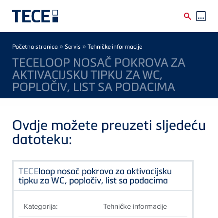
Skip to main content
Breadcrumb
»
»
Početna stranica
Servis
Tehničke informacije
TECELOOP NOSAČ POKROVA ZA
AKTIVACIJSKU TIPKU ZA WC,
POPLOČIV, LIST SA PODACIMA
Ovdje možete preuzeti sljedeću
datoteku:
TECE
loop nosač pokrova za aktivacijsku
tipku za WC, popločiv, list sa podacima
Kategorija:
Tehničke informacije