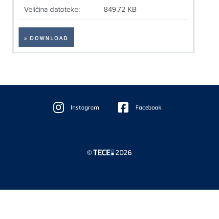
Veličina datoteke:
849.72 KB
» DOWNLOAD
Floating
Sidebar
Instagram
Facebook
©
2026