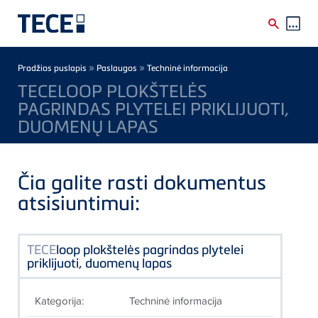
Skip to main content
Breadcrumb
»
»
Pradžios puslapis
Paslaugos
Techninė informacija
TECELOOP PLOKŠTELĖS
PAGRINDAS PLYTELEI PRIKLIJUOTI,
DUOMENŲ LAPAS
Čia galite rasti dokumentus
atsisiuntimui:
TECE
loop plokštelės pagrindas plytelei
priklijuoti, duomenų lapas
Kategorija:
Techninė informacija