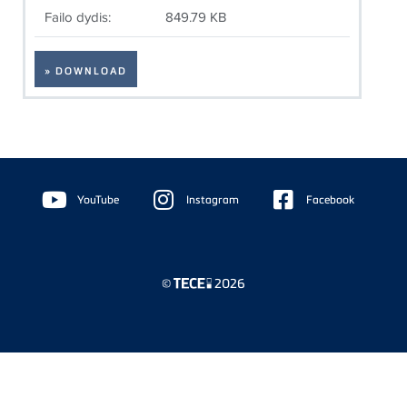
Failo dydis:
849.79 KB
» DOWNLOAD
Floating
Sidebar
YouTube
Instagram
Facebook
©
2026