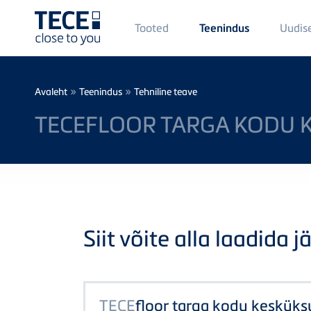
Main
Tooted
Uudis
Teenindus
Menü
1
Skip to main content
Breadcrumb
»
»
Avaleht
Teenindus
Tehniline teave
TECEFLOOR TARGA KODU 
Siit võite alla laadida j
TECE
floor targa kodu keskük