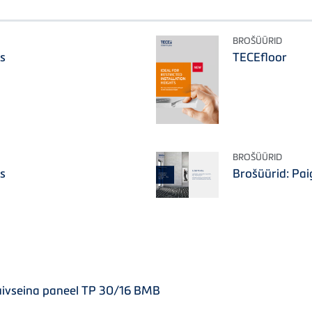
BROŠÜÜRID
s
TECEfloor
BROŠÜÜRID
s
Brošüürid: Pa
uivseina paneel TP 30/16 BMB