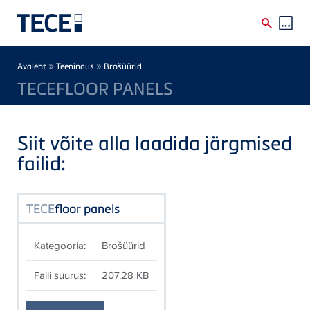
Skip to main content
Breadcrumb
»
»
Avaleht
Teenindus
Brošüürid
TECEFLOOR PANELS
Siit võite alla laadida järgmised
failid:
TECE
floor panels
Kategooria:
Brošüürid
Faili suurus:
207.28 KB