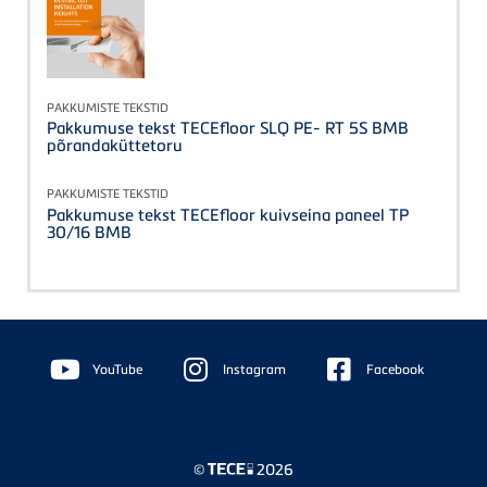
PAKKUMISTE TEKSTID
Pakkumuse tekst TECEfloor SLQ PE- RT 5S BMB
põrandaküttetoru
PAKKUMISTE TEKSTID
Pakkumuse tekst TECEfloor kuivseina paneel TP
30/16 BMB
Floating
Sidebar
YouTube
Instagram
Facebook
©
2026