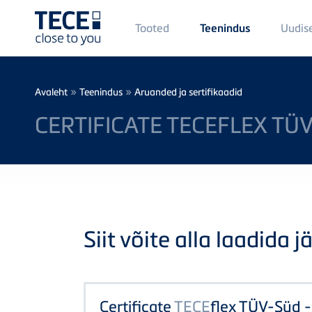
Main
Tooted
Uudis
Teenindus
Menü
1
Skip to main content
Breadcrumb
»
»
Avaleht
Teenindus
Aruanded ja sertifikaadid
CERTIFICATE TECEFLEX TÜ
Siit võite alla laadida j
Certificate
TECE
flex TÜV-Süd 