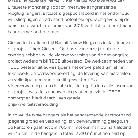
forse klus geklaard, namelijk het nieuwe hoofdkantoor van
EliteJet te Mönchengladbach, met twee aangrenzende
vliegtuighangars. EliteJet is gespecialiseerd in het onderhoud
van vliegtuigen en adviseert potentiële opdrachtgevers bij de
aanschaf ervan. In de zomer van 2019 verhuist het bedrijf naar
haar nieuwe onderkomen.
Giesen Installatiebedrijf B.V. uit Nieuw Bergen is installateur van
dit project. Theo Giesen: “Op basis van onze jarenlange
ervaring hebben wij de vloerverwarming van dit omvangrijke
project wederom bij
TECE
uitbesteed. De werkzaamheden van
TECE
bestaan uit advies tijdens het ontwerpstadium, al het
tekenwerk, de werkvoorbereiding, de levering van materialen,
de volledige montage – in dit geval door Azer
Vloerverwarming - en de inbedrijfstelling. Tijdens alle fasen van
dit project was de samenwerking vlot en plezierig.
TECE
ontzorgt en biedt daarbij een goede
prijs/kwaliteitsverhouding.”
In zowel de twee hangars als het aangrenzende kantoorpand
(begane grond en verdieping) is vloerverwarming gelegd. In
de kantoren gaat het om 700 m² met een hart op hart afstand
van 15 cm. In de hangars in totaal 2.310 m² met een hart op