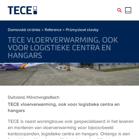
Skip to main content
Breadcrumb
»
»
Domovská stránka
Reference
Průmyslové stavby
TECE VLOERVERWARMING, OOK
VOOR LOGISTIEKE CENTRA EN
HANGARS
Duitsland
, Mönchengladbach
TECE
vloerverwarming, ook voor logistieke centra en
hangars
TECE
is naast woningbouw ook gespecialiseerd in het leveren
en monteren van vloerverwarming voor bijvoorbeeld
kantoorpanden, logistieke centra en hangars. Onlangs is een