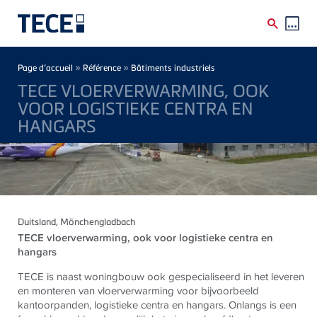
Skip to main content
Breadcrumb
»
»
Page d’accueil
Référence
Bâtiments industriels
TECE VLOERVERWARMING, OOK
VOOR LOGISTIEKE CENTRA EN
HANGARS
Duitsland
, Mönchengladbach
TECE
vloerverwarming, ook voor logistieke centra en
hangars
TECE
is naast woningbouw ook gespecialiseerd in het leveren
en monteren van vloerverwarming voor bijvoorbeeld
kantoorpanden, logistieke centra en hangars. Onlangs is een