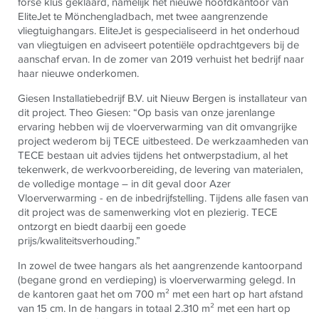
forse klus geklaard, namelijk het nieuwe hoofdkantoor van
EliteJet te Mönchengladbach, met twee aangrenzende
vliegtuighangars. EliteJet is gespecialiseerd in het onderhoud
van vliegtuigen en adviseert potentiële opdrachtgevers bij de
aanschaf ervan. In de zomer van 2019 verhuist het bedrijf naar
haar nieuwe onderkomen.
Giesen Installatiebedrijf B.V. uit Nieuw Bergen is installateur van
dit project. Theo Giesen: “Op basis van onze jarenlange
ervaring hebben wij de vloerverwarming van dit omvangrijke
project wederom bij
TECE
uitbesteed. De werkzaamheden van
TECE
bestaan uit advies tijdens het ontwerpstadium, al het
tekenwerk, de werkvoorbereiding, de levering van materialen,
de volledige montage – in dit geval door Azer
Vloerverwarming - en de inbedrijfstelling. Tijdens alle fasen van
dit project was de samenwerking vlot en plezierig.
TECE
ontzorgt en biedt daarbij een goede
prijs/kwaliteitsverhouding.”
In zowel de twee hangars als het aangrenzende kantoorpand
(begane grond en verdieping) is vloerverwarming gelegd. In
de kantoren gaat het om 700 m² met een hart op hart afstand
van 15 cm. In de hangars in totaal 2.310 m² met een hart op