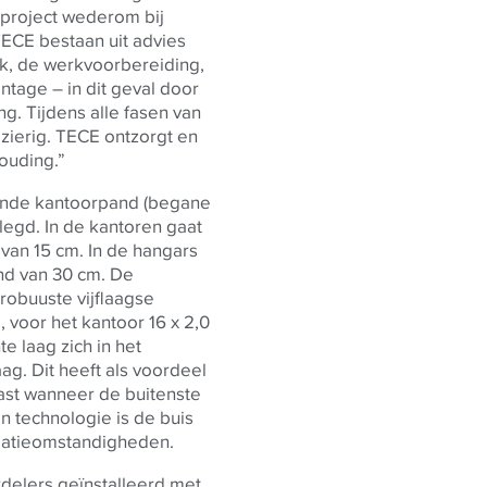
 project wederom bij
TECE
bestaan uit advies
rk, de werkvoorbereiding,
ntage – in dit geval door
ng. Tijdens alle fasen van
zierig.
TECE
ontzorgt en
houding.”
zende kantoorpand (begane
legd. In de kantoren gaat
van 15 cm. In de hangars
and van 30 cm. De
robuuste vijflaagse
 voor het kantoor 16 x 2,0
e laag zich in het
ag. Dit heeft als voordeel
tast wanneer de buitenste
n technologie is de buis
llatieomstandigheden.
erdelers geïnstalleerd met