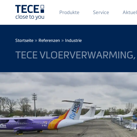
Main
Produkte
Service
Aktuel
Menü
1
Direkt zum Inhalt
Breadcrumb
»
»
Startseite
Referenzen
Industrie
TECE VLOERVERWARMING, 