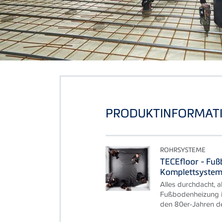
PRODUKTINFORMAT
ROHRSYSTEME
TECEfloor - Fu
Komplettsyste
Alles durchdacht, al
Fußbodenheizung is
den 80er-Jahren de