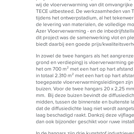
wij de vloerverwarming van dit omvangrijke
TECE
uitbesteed. De werkzaamheden van
tijdens het ontwerpstadium, al het tekenwe
de levering van materialen, de volledige mo
Azer Vloerverwarming - en de inbedrijfstelli
dit project was de samenwerking vlot en ple
biedt daarbij een goede prijs/kwaliteitsver
In zowel de twee hangars als het aangren
grond en verdieping) is vloerverwarming ge
het om 700 m² met een hart op hart afstand 
in totaal 2.310 m² met een hart op hart afst
toegepaste vloerverwarmingsleidingen zijn 
buizen. Voor de twee hangars 20 x 2,25 mm,
mm.
Bij deze buizen bevindt de diffusiedicht
midden, tussen de binnenste en buitenste la
dat de diffusiedichte laag niet wordt aange
laag beschadigd raakt. Dankzij deze vijflage
dan ook bijzonder geschikt voor ruwe insta
In de hangars zijn drie kunststof industriev