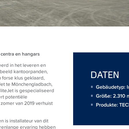
 centra en hangars
erd in het leveren en
rbeeld kantoorpanden,
DATEN
 forse klus geklaard,
eJet te Mönchengladbach,
Gebäudetyp: I
iteJet is gespecialiseerd
Größe:
2.310 
rt potentiële
 zomer van 2019 verhuist
Produkte:
TEC
n is installateur van dit
arenlange ervaring hebben