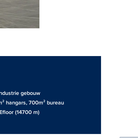
ndustrie gebouw
m² hangars, 700m² bureau
Efloor
(14700 m)