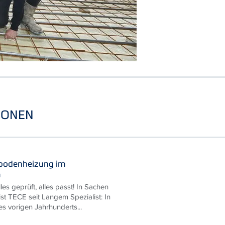
IONEN
ßbodenheizung im
m
les geprüft, alles passt! In Sachen
t TECE seit Langem Spezialist: In
s vorigen Jahrhunderts...