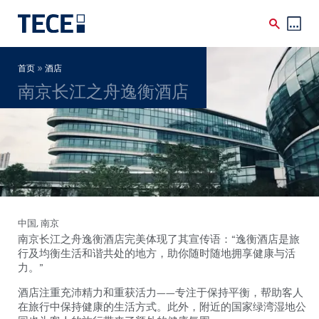
Skip to main content
Breadcrumb
»
首页
酒店
南京长江之舟逸衡酒店
中国
, 南京
南京长江之舟逸衡酒店完美体现了其宣传语：“逸衡酒店是旅
行及均衡生活和谐共处的地方，助你随时随地拥享健康与活
力。”
酒店注重充沛精力和重获活力——专注于保持平衡，帮助客人
在旅行中保持健康的生活方式。此外，附近的国家绿湾湿地公