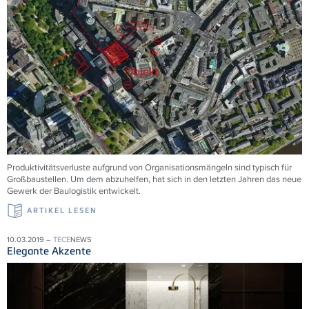
Produktivitätsverluste aufgrund von Organisationsmängeln sind typisch für
Großbaustellen. Um dem abzuhelfen, hat sich in den letzten Jahren das neue
Gewerk der Baulogistik entwickelt.
ARTIKEL LESEN
10.03.2019 –
TECE
NEWS
Elegante Akzente