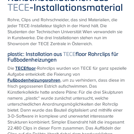
TECE
-Installationsmaterial
Rohre, Clips und Rohrschneider, das sind Materialien, die
jeder
TECE
-Installateur täglich in der Hand hält. Die
Studenten der Technischen Universität Wien verwandeln sie
in Kunstwerke. Die drei Installationen stehen nun im
Showroom der
TECE
Zentrale in Österreich.
plastic: Installation aus
TECE
floor Rohrclips für
Fußbodenheizungen
Die
TECEfloor
-Rohrclips wurden von
TECE
für ganz spezielle
Aufgabe entwickelt: die Fixierung von
Fußbodenheizungsrohren
, um zu verhindern, dass diese im
frisch gegossenen Estrich aufschwimmen. Das
Künstlerkollektiv hatte andere Pläne: Für die drei Skulpturen
namens „plastic“ wurde zunächst untersucht, welche
unterschiedlichen Anordnungsmöglichkeiten der Rohrclip
bietet. Dann wurde das Bauteil digitalisiert und mithilfe einer
3-D-Software in komplexe und unerwartet interessante
Strukturen kombiniert. Simpler Eisendraht hält die insgesamt
22.480 Clips in dieser Form zusammen. Das Auffädeln der
Clips auf die Drähte ähnelt dabei dem handwerklichen