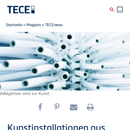
Breadcrumb
Direkt zum Inhalt
Startseite
»
Magazin
»
TECEnews
Alltägliches wird zur Kunst
Kunstinstallationen aus