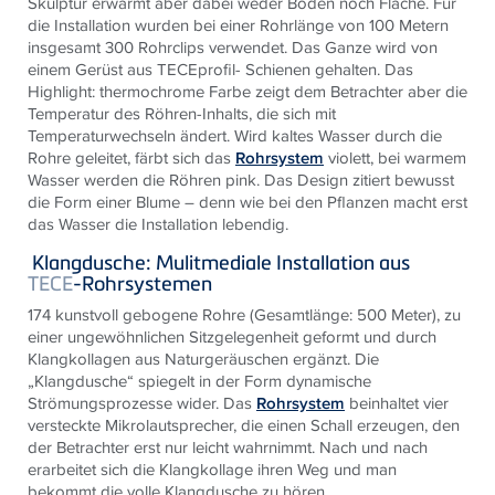
Skulptur erwärmt aber dabei weder Boden noch Fläche. Für
die Installation wurden bei einer Rohrlänge von 100 Metern
insgesamt 300 Rohrclips verwendet. Das Ganze wird von
einem Gerüst aus
TECE
profil- Schienen gehalten. Das
Highlight: thermochrome Farbe zeigt dem Betrachter aber die
Temperatur des Röhren-Inhalts, die sich mit
Temperaturwechseln ändert. Wird kaltes Wasser durch die
Rohre geleitet, färbt sich das
Rohrsystem
violett, bei warmem
Wasser werden die Röhren pink. Das Design zitiert bewusst
die Form einer Blume – denn wie bei den Pflanzen macht erst
das Wasser die Installation lebendig.
Klangdusche: Mulitmediale Installation aus
TECE
-Rohrsystemen
174 kunstvoll gebogene Rohre (Gesamtlänge: 500 Meter), zu
einer ungewöhnlichen Sitzgelegenheit geformt und durch
Klangkollagen aus Naturgeräuschen ergänzt. Die
„Klangdusche“ spiegelt in der Form dynamische
Strömungsprozesse wider. Das
Rohrsystem
beinhaltet vier
versteckte Mikrolautsprecher, die einen Schall erzeugen, den
der Betrachter erst nur leicht wahrnimmt. Nach und nach
erarbeitet sich die Klangkollage ihren Weg und man
bekommt die volle Klangdusche zu hören.