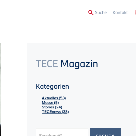
Secon
Suche
Kontakt
Menu
TECE
Magazin
Kategorien
Aktuelles (53)
Messe (5)
Stories (24)
TECEnews (38)