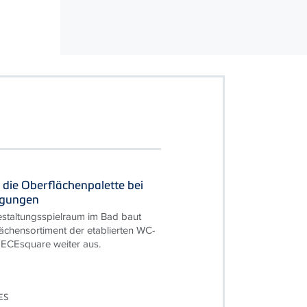
 die Oberflächenpalette bei
igungen
staltungsspielraum im Bad baut
ächensortiment der etablierten WC-
TECEsquare weiter aus.
ES