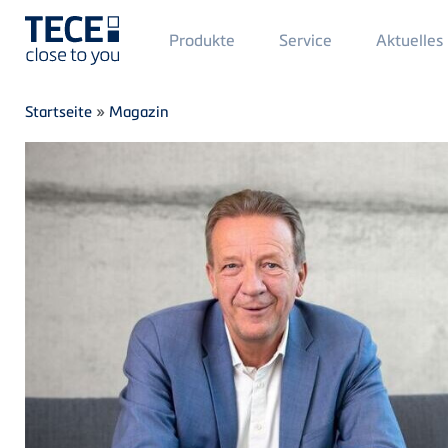
Main
Produkte
Service
Aktuelles
Menü
1
Direkt zum Inhalt
Breadcrumb
Startseite
»
Magazin