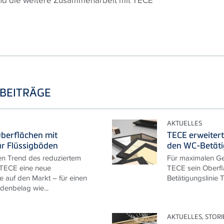
und die weitere Zusammenarbeit mit TECE
BEITRÄGE
AKTUELLES
berflächen mit
TECE erweitert
ür Flüssigböden
den WC-Betät
en Trend des reduziertem
Für maximalen Ge
 TECE eine neue
TECE sein Oberfl
e auf den Markt – für einen
Betätigungslinie 
enbelag wie...
AKTUELLES, STORI