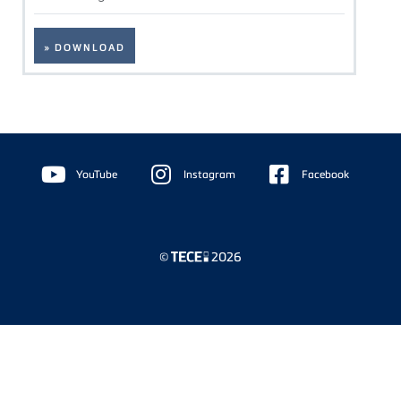
» DOWNLOAD
Floating
Sidebar
YouTube
Instagram
Facebook
©
2026