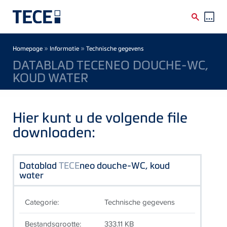
Skip to main content
Breadcrumb
»
»
Homepage
Informatie
Technische gegevens
DATABLAD TECENEO DOUCHE-WC,
KOUD WATER
Hier kunt u de volgende file
downloaden:
Datablad
TECE
neo douche-WC, koud
water
Categorie:
Technische gegevens
Bestandsgrootte:
333.11 KB