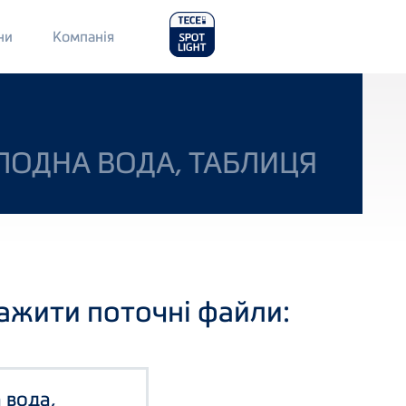
Main
ни
Компанія
Menu
2
ОЛОДНА ВОДА, ТАБЛИЦЯ
ажити поточні файли:
 вода,