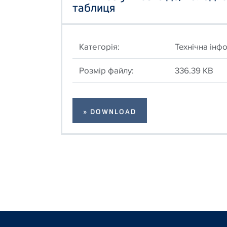
таблиця
Категорія:
Технічна інф
Розмір файлу:
336.39 KB
» DOWNLOAD