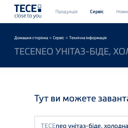
Main
Продукція
Нови
Сервіс
Menü
1
Skip to main content
Breadcrumb
»
»
Домашня сторінка
Сервіс
Технічна інформація
TECENEO УНІТАЗ-БІДЕ, Х
Тут ви можете завант
TECE
neo унітаз-біде, холодна