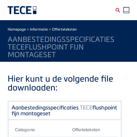
Skip to main content
Breadcrumb
»
»
Homepage
Informatie
Offerteteksten
AANBESTEDINGSSPECIFICATIES
TECEFLUSHPOINT FIJN
MONTAGESET
Hier kunt u de volgende file
downloaden:
Aanbestedingsspecificaties
TECE
flushpoint
fijn montageset
Categorie:
Offerteteksten