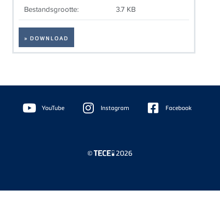
Bestandsgrootte:
3.7 KB
» DOWNLOAD
Floating
Sidebar
YouTube
Instagram
Facebook
©
2026