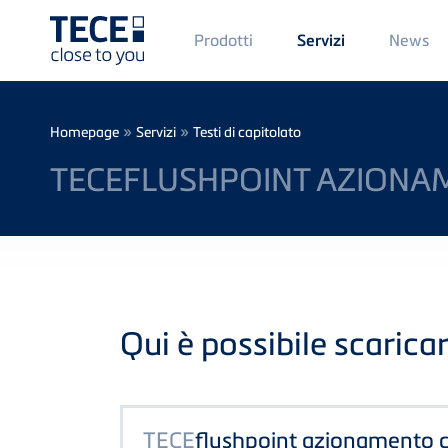
Main
Prodotti
News
Servizi
Menü
1
Skip to main content
Breadcrumb
»
»
Homepage
Servizi
Testi di capitolato
TECEFLUSHPOINT AZIONA
Qui è possibile scaricar
TECE
flushpoint azionamento