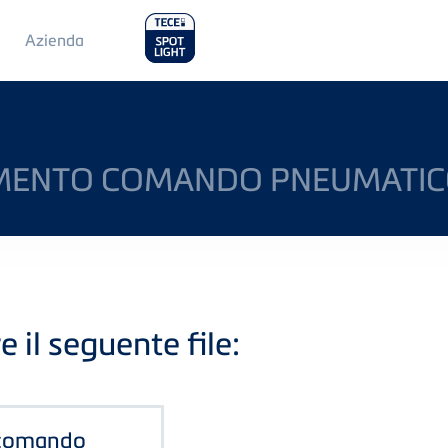
Main
Azienda
Menu
2
MENTO COMANDO PNEUMATICO
e il seguente file:
 comando