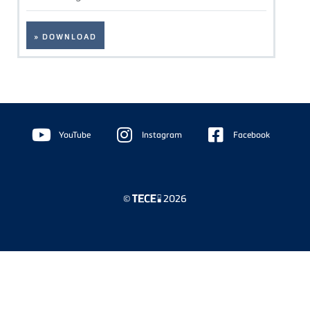
» DOWNLOAD
Floating
Sidebar
YouTube
Instagram
Facebook
©
2026