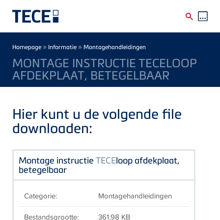
Skip to main content
Breadcrumb
»
»
Homepage
Informatie
Montagehandleidingen
MONTAGE INSTRUCTIE TECELOOP
AFDEKPLAAT, BETEGELBAAR
Hier kunt u de volgende file
downloaden:
Montage instructie
TECE
loop afdekplaat,
betegelbaar
Categorie:
Montagehandleidingen
Bestandsgrootte:
361.98 KB