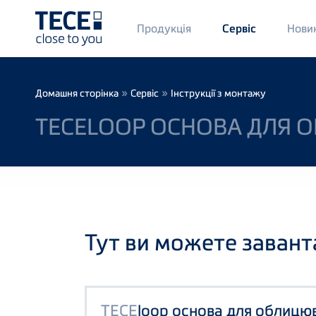
Main
Продукція
Нови
Сервіс
Menü
1
Skip to main content
Breadcrumb
»
»
Домашня сторінка
Сервіс
Інструкції з монтажу
TECELOOP ОСНОВА ДЛЯ 
Тут ви можете завант
TECE
loop основа для облицю