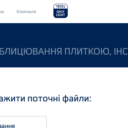
Main
ни
Компанія
Menu
2
ОБЛИЦЮВАННЯ ПЛИТКОЮ, ІНС
ажити поточні файли:
вання