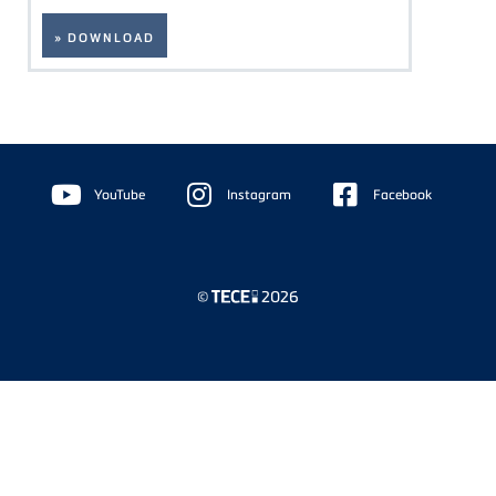
» DOWNLOAD
Floating
Sidebar
YouTube
Instagram
Facebook
©
2026