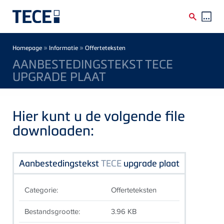
Skip to main content
Breadcrumb
»
»
Homepage
Informatie
Offerteteksten
AANBESTEDINGSTEKST TECE
UPGRADE PLAAT
Hier kunt u de volgende file
downloaden:
Aanbestedingstekst
TECE
upgrade plaat
Categorie:
Offerteteksten
Bestandsgrootte:
3.96 KB