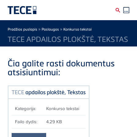
Skip to main content
Breadcrumb
»
»
Pradžios puslapis
Paslaugos
Konkurso tekstai
TECE APDAILOS PLOKŠTĖ, TEKSTAS
Čia galite rasti dokumentus
atsisiuntimui:
TECE
apdailos plokštė, Tekstas
Kategorija:
Konkurso tekstai
Failo dydis:
4.29 KB