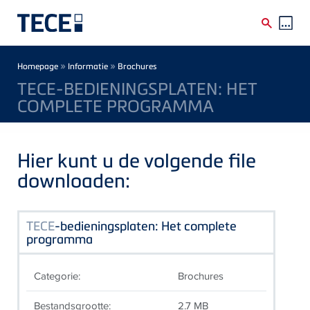
Skip to main content
Breadcrumb
»
»
Homepage
Informatie
Brochures
TECE-BEDIENINGSPLATEN: HET
COMPLETE PROGRAMMA
Hier kunt u de volgende file
downloaden:
TECE
-bedieningsplaten: Het complete
programma
Categorie:
Brochures
Bestandsgrootte:
2.7 MB