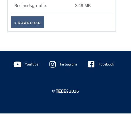
Bestandsgrootte:
3.48 MB
» DOWNLOAD
Floating
Sidebar
YouTube
Instagram
Facebook
©
2026