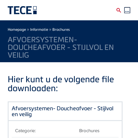
Skip to main content
Breadcrumb
»
»
Homepage
Informatie
Brochures
AFVOERSYSTEMEN-
DOUCHEAFVOER - STIJLVOL EN
VEILIG
Hier kunt u de volgende file
downloaden:
Afvoersystemen- Doucheafvoer - Stijlvol
en veilig
Categorie:
Brochures