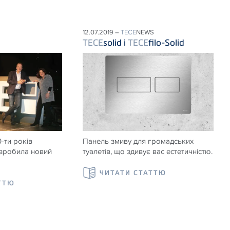
12.07.2019 –
TECE
NEWS
TECE
solid і
TECE
filo-Solid
-ти років
Панель змиву для громадських
озробила новий
туалетів, що здивує вас естетичністю.
ЧИТАТИ СТАТТЮ
ТТЮ