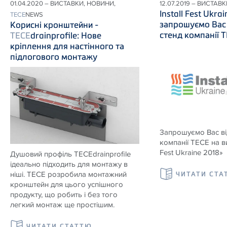
01.04.2020 – ВИСТАВКИ, НОВИНИ,
12.07.2019 – ВИСТАВК
Install Fest Ukra
TECE
NEWS
запрошуємо Вас 
Корисні кронштейни -
стенд компанії 
TECE
drainprofile: Нове
кріплення для настінного та
підлогового монтажу
Запрошуємо Вас від
компанії ТЕСЕ на вис
Fest Ukraine 2018»
Душовий профіль
TECE
drainprofile
ідеально підходить для монтажу в
ніші.
TECE
розробила монтажний
ЧИТАТИ СТА
кронштейн для цього успішного
продукту, що робить і без того
легкий монтаж ще простішим.
ЧИТАТИ СТАТТЮ