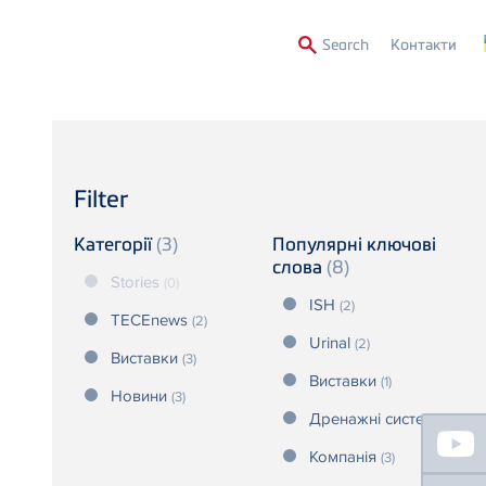
Second
Search
Контакти
Menu
Filter
Категорії
(3)
Популярні ключові
слова
(8)
Stories
(0)
ISH
(2)
TECEnews
(2)
Urinal
(2)
Виставки
(3)
Виставки
(1)
Новини
(3)
Дренажні системи
(1)
Floating
Sidebar
Компанія
(3)