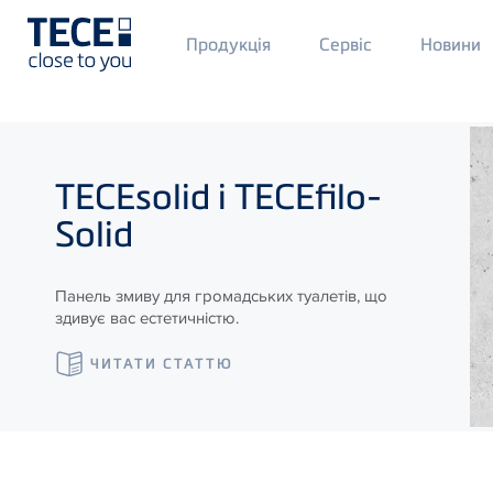
Main
Продукція
Сервіс
Новини
Menü
1
Skip to main content
TECE
solid і
TECE
filo-
Solid
Панель змиву для громадських туалетів, що
здивує вас естетичністю.
ЧИТАТИ СТАТТЮ