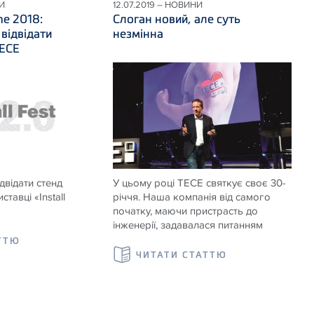
И
12.07.2019 – НОВИНИ
ine 2018:
Слоган новий, але суть
відвідати
незмінна
ТЕСЕ
відати стенд
У цьому році ТЕСЕ святкує своє 30-
тавці «Install
річчя. Наша компанія від самого
початку, маючи пристрасть до
інженерії, задавалася питанням
ТТЮ
ЧИТАТИ СТАТТЮ