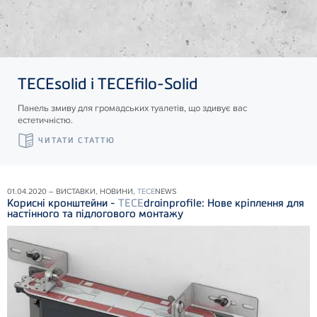
TECE
solid і
TECE
filo-Solid
Панель змиву для громадських туалетів, що здивує вас
естетичністю.
ЧИТАТИ СТАТТЮ
01.04.2020 – ВИСТАВКИ, НОВИНИ,
TECE
NEWS
Корисні кронштейни -
TECE
drainprofile: Нове кріплення для
настінного та підлогового монтажу