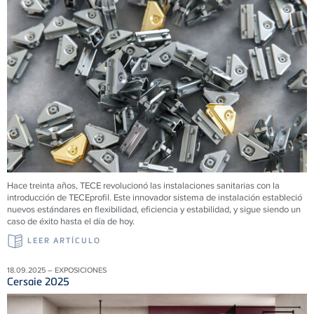
Hace treinta años, TECE revolucionó las instalaciones sanitarias con la
introducción de TECEprofil. Este innovador sistema de instalación estableció
nuevos estándares en flexibilidad, eficiencia y estabilidad, y sigue siendo un
caso de éxito hasta el día de hoy.
LEER ARTÍCULO
18.09.2025 – EXPOSICIONES
Cersaie 2025