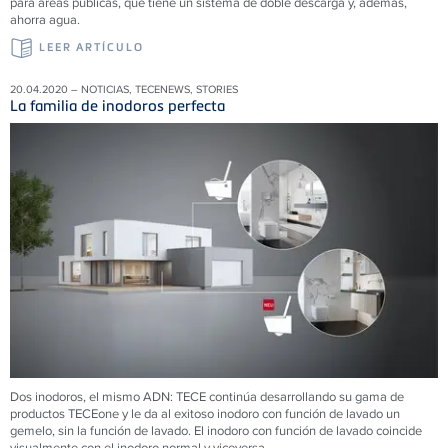
para áreas públicas, que tiene un sistema de doble descarga y, además,
ahorra agua.
LEER ARTÍCULO
20.04.2020 – NOTICIAS, TECENEWS, STORIES
La familia de inodoros perfecta
Dos inodoros, el mismo ADN: TECE continúa desarrollando su gama de
productos TECEone y le da al exitoso inodoro con función de lavado un
gemelo, sin la función de lavado. El inodoro con función de lavado coincide
visualmente con el inodoro normal y viceversa.