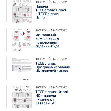
ІНСТРУКЦІЇ З МОНТАЖУ
Панели
TECEambia Urinal
и TECEplanus
Urinal
ІНСТРУКЦІЇ З МОНТАЖУ
монтажный
комплект для
подключения
сидений-биде
ІНСТРУКЦІЇ З МОНТАЖУ
TECEplanus:
Программирование
ИК-панелей смыва
ІНСТРУКЦІЇ З МОНТАЖУ
TECEplanus: Urinal
ИК - панели
питание от
батареи 6В