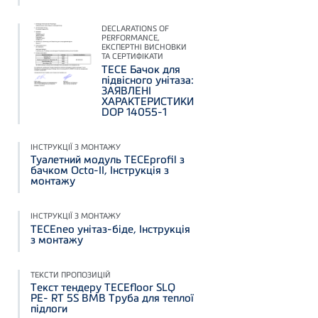
DECLARATIONS OF
PERFORMANCE,
ЕКСПЕРТНІ ВИСНОВКИ
ТА СЕРТИФІКАТИ
TECE Бачок для
підвісного унітаза:
ЗАЯВЛЕНІ
ХАРАКТЕРИСТИКИ
DOP 14055-1
ІНСТРУКЦІЇ З МОНТАЖУ
Туалетний модуль TECEprofil з
бачком Octa-II, Інструкція з
монтажу
ІНСТРУКЦІЇ З МОНТАЖУ
TECEneo унітаз-біде, Інструкція
з монтажу
ТЕКСТИ ПРОПОЗИЦІЙ
Текст тендеру TECEfloor SLQ
PE- RT 5S BMB Труба для теплої
підлоги