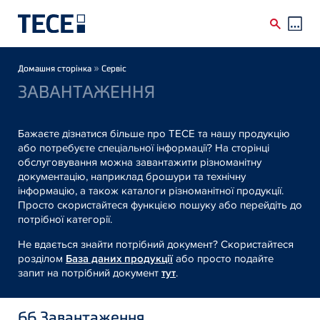
Skip to main content
Breadcrumb
»
Домашня сторінка
Сервіс
ЗАВАНТАЖЕННЯ
Бажаєте дізнатися більше про TECE та нашу продукцію
або потребуєте спеціальної інформації? На сторінці
обслуговування можна завантажити різноманітну
документацію, наприклад брошури та технічну
інформацію, а також каталоги різноманітної продукції.
Просто скористайтеся функцією пошуку або перейдіть до
потрібної категорії.
Не вдається знайти потрібний документ? Скористайтеся
розділом
База даних продукції
або просто подайте
запит на потрібний документ
тут
.
66
Завантаження