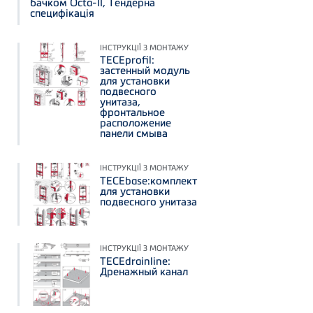
бачком Octa-II, Тендерна
специфікація
ІНСТРУКЦІЇ З МОНТАЖУ
TECEprofil:
застенный модуль
для установки
подвесного
унитаза,
фронтальное
расположение
панели смыва
ІНСТРУКЦІЇ З МОНТАЖУ
TECEbase:комплект
для установки
подвесного унитаза
ІНСТРУКЦІЇ З МОНТАЖУ
TECEdrainline:
Дренажный канал