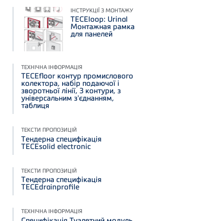
ІНСТРУКЦІЇ З МОНТАЖУ
TECEloop: Urinal
Монтажная рамка
для панелей
ТЕХНІЧНА ІНФОРМАЦІЯ
TECEfloor контур промислового
колектора, набір подаючої і
зворотньої лінії, 3 контури, з
універсальним з'єднанням,
таблиця
ТЕКСТИ ПРОПОЗИЦІЙ
Тендерна специфікація
TECEsolid electronic
ТЕКСТИ ПРОПОЗИЦІЙ
Тендерна специфікація
TECEdrainprofile
ТЕХНІЧНА ІНФОРМАЦІЯ
Специфікація Туалетний модуль