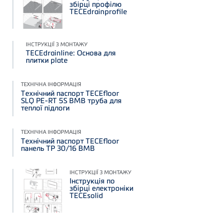
збірці профілю
TECEdrainprofile
ІНСТРУКЦІЇ З МОНТАЖУ
TECEdrainline: Основа для
плитки plate
ТЕХНІЧНА ІНФОРМАЦІЯ
Технічний паспорт TECEfloor
SLQ PE-RT 5S BMB труба для
теплої підлоги
ТЕХНІЧНА ІНФОРМАЦІЯ
Технічний паспорт TECEfloor
панель TP 30/16 BMB
ІНСТРУКЦІЇ З МОНТАЖУ
Інструкція по
збірці електроніки
TECEsolid