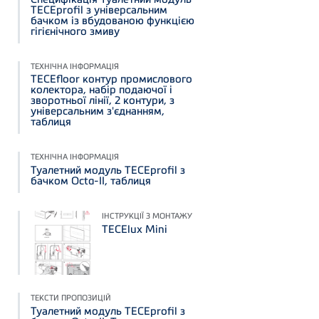
TECEprofil з універсальним
бачком із вбудованою функцією
гігієнічного змиву
ТЕХНІЧНА ІНФОРМАЦІЯ
TECEfloor контур промислового
колектора, набір подаючої і
зворотньої лінії, 2 контури, з
універсальним з'єднанням,
таблиця
ТЕХНІЧНА ІНФОРМАЦІЯ
Туалетний модуль TECEprofil з
бачком Octa-II, таблиця
ІНСТРУКЦІЇ З МОНТАЖУ
TECElux Mini
ТЕКСТИ ПРОПОЗИЦІЙ
Туалетний модуль TECEprofil з