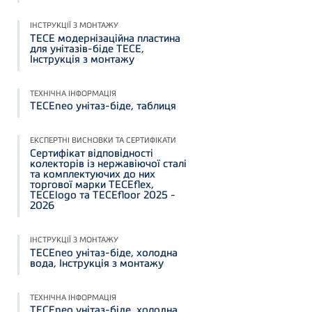
ІНСТРУКЦІЇ З МОНТАЖУ
TECE модернізаційна пластина
для унітазів-біде TECE,
Інструкція з монтажу
ТЕХНІЧНА ІНФОРМАЦІЯ
TECEneo унітаз-біде, таблиця
ЕКСПЕРТНІ ВИСНОВКИ ТА СЕРТИФІКАТИ
Сертифікат відповідності
колекторів із нержавіючої сталі
та комплектуючих до них
торгової марки TECEflex,
TECElogo та TECEfloor 2025 -
2026
ІНСТРУКЦІЇ З МОНТАЖУ
TECEneo унітаз-біде, холодна
вода, Інструкція з монтажу
ТЕХНІЧНА ІНФОРМАЦІЯ
TECEneo унітаз-біде, холодна