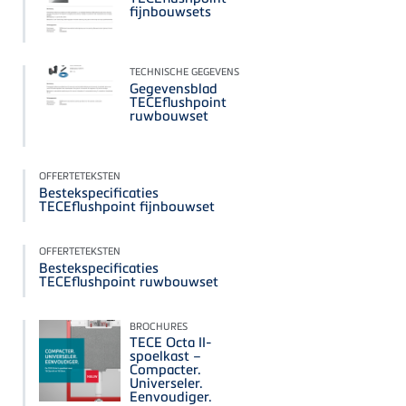
fijnbouwsets
TECHNISCHE GEGEVENS
Gegevensblad
TECEflushpoint
ruwbouwset
OFFERTETEKSTEN
Bestekspecificaties
TECEflushpoint fijnbouwset
OFFERTETEKSTEN
Bestekspecificaties
TECEflushpoint ruwbouwset
BROCHURES
TECE Octa II-
spoelkast –
Compacter.
Universeler.
Eenvoudiger.