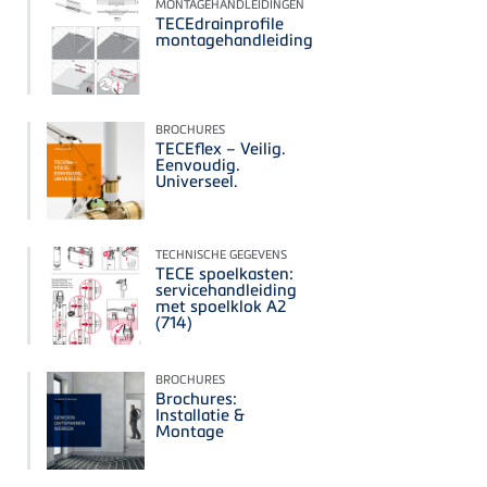
MONTAGEHANDLEIDINGEN
TECEdrainprofile
montagehandleiding
BROCHURES
TECEflex – Veilig.
Eenvoudig.
Universeel.
TECHNISCHE GEGEVENS
TECE spoelkasten:
servicehandleiding
met spoelklok A2
(714)
BROCHURES
Brochures:
Installatie &
Montage