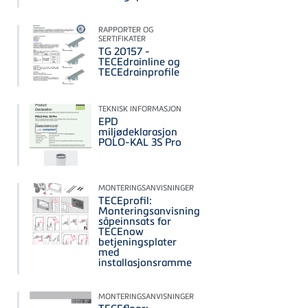
RAPPORTER OG
SERTIFIKATER
TG 20157 -
TECEdrainline og
TECEdrainprofile
TEKNISK INFORMASJON
EPD
miljødeklarasjon
POLO-KAL 3S Pro
MONTERINGSANVISNINGER
TECEprofil:
Monteringsanvisning
såpeinnsats for
TECEnow
betjeningsplater
med
installasjonsramme
MONTERINGSANVISNINGER