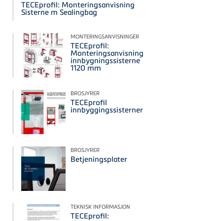
TECEprofil: Monteringsanvisning
Sisterne m Sealingbag
MONTERINGSANVISNINGER
TECEprofil:
Monteringsanvisning
innbygningssisterne
1120 mm
BROSJYRER
TECEprofil
innbyggingssisterner
BROSJYRER
Betjeningsplater
TEKNISK INFORMASJON
TECEprofil: