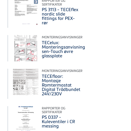
RAPPORTER OG
SERTIFIKATER
PS 3113 - TECEflex
nordic slide
fittings for PEX-
rør
MONTERINGSANVISNINGER
TECelux:
Monteringsanvisning
sen-Touch øvre
glassplate
MONTERINGSANVISNINGER
TECEfloor:
Montasje
Romtermostat
Digital Trådbundet
24V/230V
RAPPORTER OG
SERTIFIKATER
PS 0337 -
Kuleventiler i CR
messing