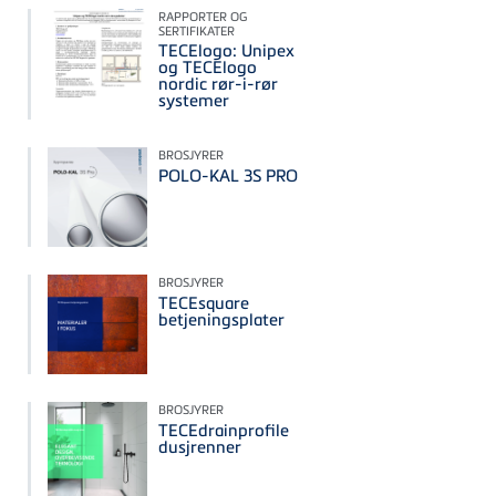
RAPPORTER OG
SERTIFIKATER
TECElogo: Unipex
og TECElogo
nordic rør-i-rør
systemer
BROSJYRER
POLO-KAL 3S PRO
BROSJYRER
TECEsquare
betjeningsplater
BROSJYRER
TECEdrainprofile
dusjrenner