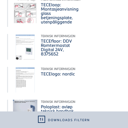
TECEloop:
Montasjeanvisning
glass
betjeningsplate,
utenpåliggende
TEKNISK INFORMASJON
TECEfloor: DDV
Romtermostat
Digital 24V,
8375652
TEKNISK INFORMASJON
TECElogo: nordic
TEKNISK INFORMASJON
Poloplast: avløp
teknisk handbok
og FDV
DOWNLOADS FILTERN