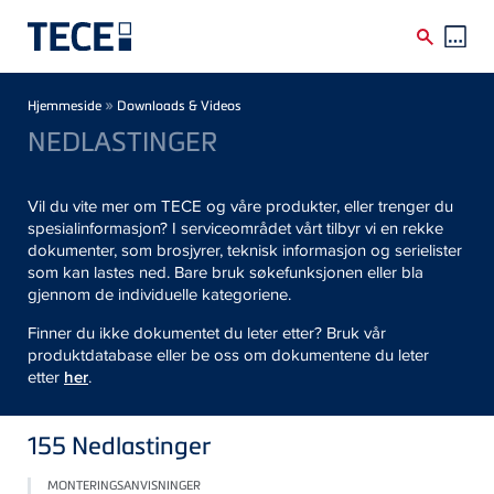
Skip to main content
Breadcrumb
»
Hjemmeside
Downloads & Videos
NEDLASTINGER
Vil du vite mer om TECE og våre produkter, eller trenger du
spesialinformasjon? I serviceområdet vårt tilbyr vi en rekke
dokumenter, som brosjyrer, teknisk informasjon og serielister
som kan lastes ned. Bare bruk søkefunksjonen eller bla
gjennom de individuelle kategoriene.
Finner du ikke dokumentet du leter etter? Bruk vår
produktdatabase eller be oss om dokumentene du leter
etter
her
.
155
Nedlastinger
MONTERINGSANVISNINGER