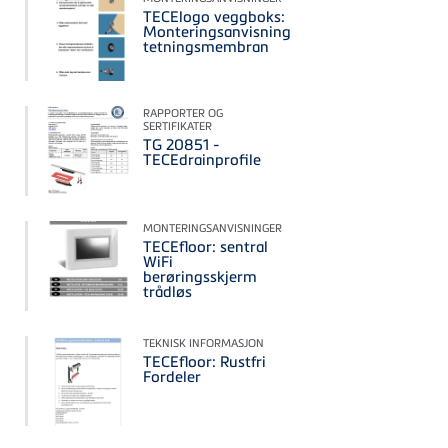
TECElogo veggboks:
Monteringsanvisning
tetningsmembran
RAPPORTER OG
SERTIFIKATER
TG 20851 -
TECEdrainprofile
MONTERINGSANVISNINGER
TECEfloor: sentral
WiFi
berøringsskjerm
trådløs
TEKNISK INFORMASJON
TECEfloor: Rustfri
Fordeler