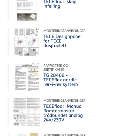
TECEfloor: skap
infelling
MONTERINGSANVISNINGER
TECE Designpanel
for TECE
dusjtoalett
RAPPORTER OG
SERTIFIKATER
TG 20468 -
TECEflex nordic
rør-i-rør system
MONTERINGSANVISNINGER
TECEfloor: Manual
Romtermostat
trådbundet analog
24V/230V
MONTERINGSANVISNINGER