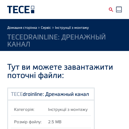
Skip to main content
Breadcrumb
»
»
Домашня сторінка
Сервіс
Інструкції з монтажу
TECEDRAINLINE: ДРЕНАЖНЫЙ
КАНАЛ
Тут ви можете завантажити
поточні файли:
TECE
drainline: Дренажный канал
Категорія:
Інструкції з монтажу
Розмір файлу:
2.5 MB