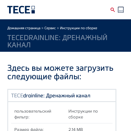
Skip to main content
Breadcrumb
»
»
Домашняя страница
Сервис
Инструкции по сборке
TECEDRAINLINE: ДРЕНАЖНЫЙ
КАНАЛ
Здесь вы можете загрузить
следующие файлы:
TECE
drainline: Дренажный канал
пользовательский
Инструкции по
фильтр:
сборке
Размер файла:
2.14 MB