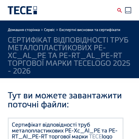
Skip to main content
Breadcrumb
»
»
Домашня сторінка
Сервіс
Експертні висновки та сертифікати
СЕРТИФІКАТ ВІДПОВІДНОСТІ ТРУБ
МЕТАЛОПЛАСТИКОВИХ PE-
XC_AL_PE ТА PE-RT_AL_PE-RT
ТОРГОВОЇ МАРКИ TECELOGO 2025
- 2026
Тут ви можете завантажити
поточні файли:
Сертифікат відповідності труб
металопластикових PE-Xc_Al_PE та PE-
RT_Al_PE-RT торгової марки
TECE
logo