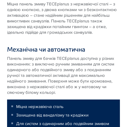
Міцна панель змиву TECEplanus з нержавіючої сталі – з
однією кнопкою, з двома кнопками чи з безконтактною
активацією – стане надійним рішенням для найбільш
вимогливих санвузлів. Панель TECEplanus також
захищена від крадіжки потайним гвинтом – а отже,
ідеально підійде для громадських санвузлів.
Механічна чи автоматична
Панель змиву для бачків TECEplanus доступна у різних
виконаннях: з виключно ручним змиванням для систем
одинарного або подвійного змиву або з поєднанням
ручної та автоматичної активації для максимально
надійного змивання. Поверхня може бути хромована,
виконана з нержавіючої сталі або ж у матовому чи
сяючому білому кольорі.
Міцна нержавіюча сталь
Захищена від вандалізму та крадіжки
Для систем з одинарним або подвійним змивом