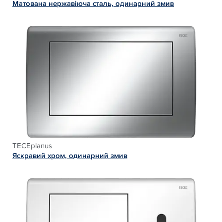
Матована нержавіюча сталь, одинарний змив
TECEplanus
Яскравий хром, одинарний змив