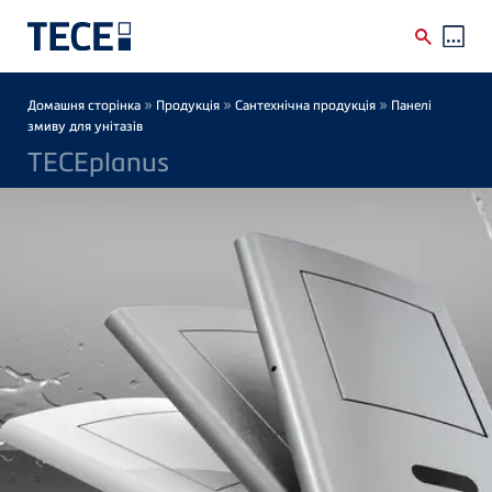
Skip to main content
Breadcrumb
»
»
»
Домашня сторінка
Продукція
Сантехнічна продукція
Панелі
змиву для унітазів
TECEplanus