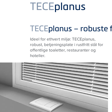
Product
TECE
planus
TECE
planus – robuste 
Ideel for ethvert miljø: TECEplanus,
robust, betjeningsplate i rustfritt stål for
offentlige toaletter, restauranter og
hoteller.