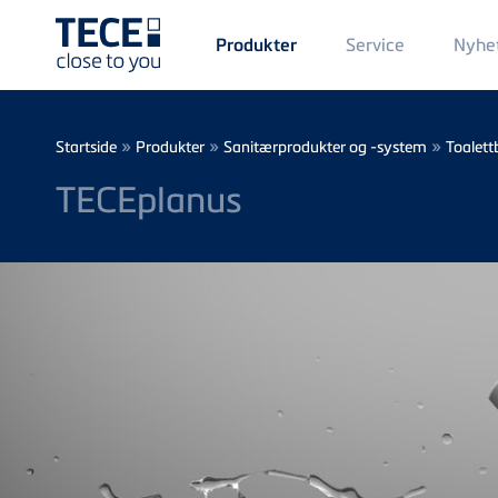
Main
Service
Nyhe
Produkter
Menü
1
Skip to main content
Breadcrumb
»
»
»
Startside
Produkter
Sanitærprodukter og -system
Toalett
TECEplanus