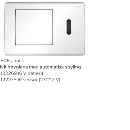
TECEplanus
Hvit høyglans med automatisk spyling
122269 (6 V batteri)
122275 IR sensor (230/12 V)