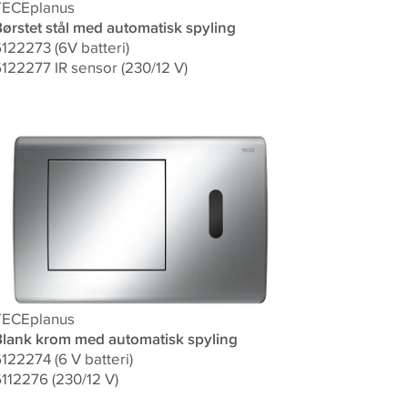
TECEplanus
ørstet stål med automatisk spyling
122273 (6V batteri)
6122277 IR sensor (230/12 V)
TECEplanus
Blank krom med automatisk spyling
122274 (6 V batteri)
112276 (230/12 V)