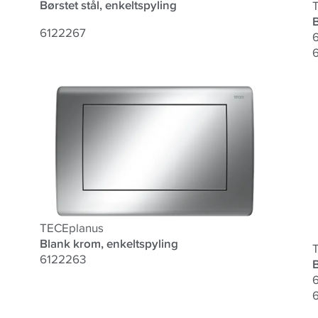
Børstet stål, enkeltspyling
B
6122267
6
TECEplanus
Blank krom, enkeltspyling
6122263
6
6