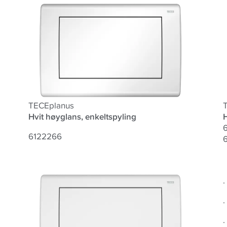
TECEplanus
Hvit høyglans, enkeltspyling
6
6122266
6
.
.
.