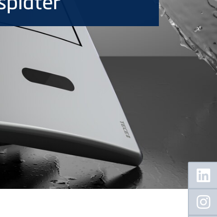
splater
Floating
Sidebar